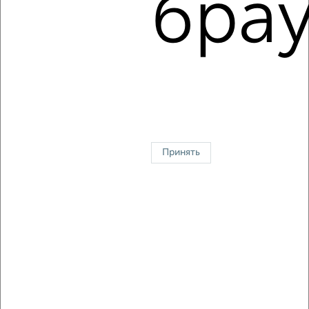
брау
Площадь: от
56
м2 до
102
м2
Средняя площадь:
79
м2
↑ НАВЕРХ К МЕНЮ
Однокомнатные
Двухкомнатные
Трехкомнатные
4‑комнатные
Квартиры студии
От застройщика
Без посредников
Вторичное жилье
В новостройке
В строящемся доме
В новом доме
Принять
Контакты
Политика конфиденциальности
Пользовательское соглашение
Тольятти, улица Лизы Чайкиной 67
© 2015–2026
Сайт-доска объявлений недвижимости
О проекте
Реклама на портале
Новости
Статьи
Блог
Риэлторы
Агентства
Застройщики
Ипотечный калькулятор
Консультации по недвижимости
Разместить объявление
Скачать приложение
Соцсети (vk.com | t.me | dzen.ru)