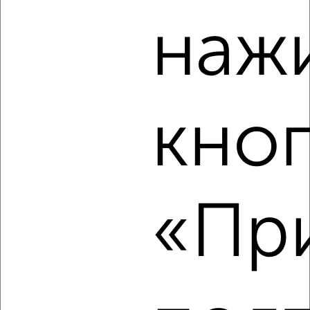
наж
‹
›
кно
2
/2
3-к квартира, вторичка, 58м², 4/5 этаж
₽
₽
3 950 000
68 400
за м²
Центральный район, ЖК 112-й, бульвар 50 лет Октября 53А
Агентство, 09.08.2026
«При
‹
›