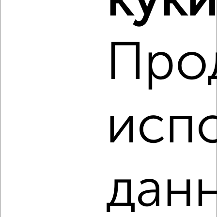
куки
‹
›
Про
2
/2
3-к квартира, строящийся дом, 90м², 12/16 этаж
₽
₽
15 175 440
168 000
за м²
Агентство, 09.08.2026
исп
‹
›
данн
2
/2
3-к квартира, строящийся дом, 90м², 14/16 этаж
₽
₽
15 265 770
169 000
за м²
Агентство, 09.08.2026