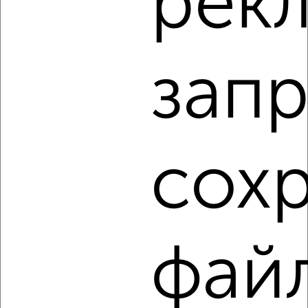
рек
3-к квартира, вторичка, 65м², 7/9 этаж
₽
₽
4 650 000
71 200
за м²
Комсомольский район, мкр. Шлюзовой, Куйбышева 44
Агентство, 09.08.2026
запр
1 / 7
2
Как купить трехкомнатную квартиру, с раздельным
санузлом в Тольятти на сайте Тольятти-недвижимость?
сох
Используя удобную форму поиска с множеством
фильтров и сортировкой по параметрам, вы можете
подобрать для покупки трехкомнатную квартиру, с
раздельным санузлом в Тольятти.
Найденные предложения: 382 объявлений, можно
фай
посмотреть в виде списка или на карте, с описанием,
расположением, ценой и другими подробностями.
Подберите подходящую недвижимость из предложений