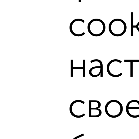
от собственников, риэлторов, застройщиков и агенств
недвижимости, связаться с ними можно по телефону или
cook
написать сообщение в любом удобном для вас
мессенджере, это безопасно и бесплатно.
Для покупки квартиры доступна ипотека от крупнейших
банков России: СберБанк, ВТБ, Альфа-Банк,
Россельхозбанк, Совкомбанк, Т-Банк, Росбанк, Почта
Банк на сумму от 400 000 до 120 000 000 рублей сроком
нас
до 30 лет.
Сайт работает во многих городах России.
Сколько стоит купить трехкомнатную квартиру в
Тольятти?
сво
Цена недвижимости: мин. от
3890000
руб. до макс.
16095000
руб.
Средняя цена:
10494890
руб.
Цена за м2: от
69464
руб. до
157794
руб.
Средняя цена за м2:
132846
руб.