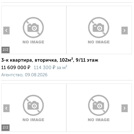
‹
›
2
/2
3-к квартира, вторичка, 102м², 9/11 этаж
₽
₽
11 609 000
114 300
за м²
Агентство, 09.08.2026
‹
›
2
/2