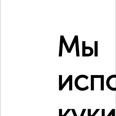
2
/2
3-к квартира, строящийся дом, 79м², 1/9 этаж
₽
₽
11 564 660
146 000
за м²
Агентство, 09.08.2026
Мы
‹
›
2
/2
исп
3-к квартира, вторичка, 93м², 1/13 этаж
₽
₽
7 899 000
85 200
за м²
Центральный район, ЖК 7-й, Горького 41
Агентство, 09.08.2026