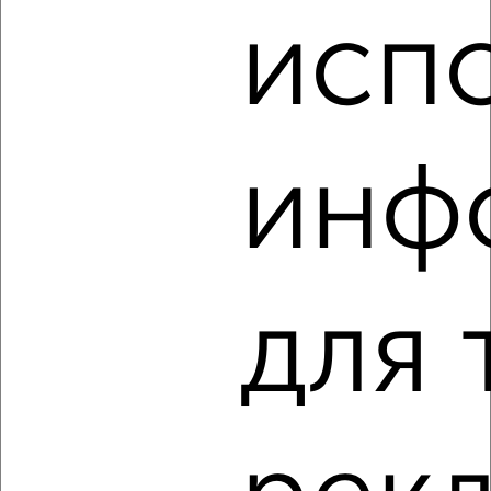
исп
‹
›
2
/2
инф
3-к квартира, вторичка, 64м², 5/5 этаж
₽
₽
4 790 000
74 900
за м²
Автозаводский район, ЖК 9-й, проспект Степана Разина 29
Агентство, 09.08.2026
для 
‹
›
2
/2