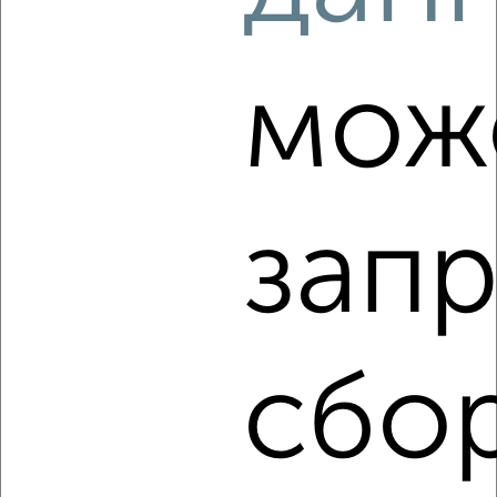
2
/2
3-к квартира, вторичка, 63м², 11/17 этаж
мож
₽
₽
3 890 000
61 700
за м²
Комсомольский район, Майский проезд 64
Собственник, 09.08.2026
запр
‹
›
2
/10
сбо
3-к квартира, вторичка, 59м², 6/17 этаж
₽
₽
6 750 000
114 700
за м²
Центральный район, ЖК Нива, Калмыцкая 37
Собственник, 09.08.2026