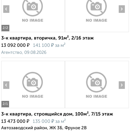
‹
›
2
/2
3-к квартира, вторичка, 91м², 2/16 этаж
₽
₽
13 092 000
141 100
за м²
Агентство, 09.08.2026
‹
›
2
/1
3-к квартира, строящийся дом, 100м², 7/15 этаж
₽
₽
13 473 000
135 000
за м²
Автозаводский район, ЖК 3Б, Фрунзе 2В