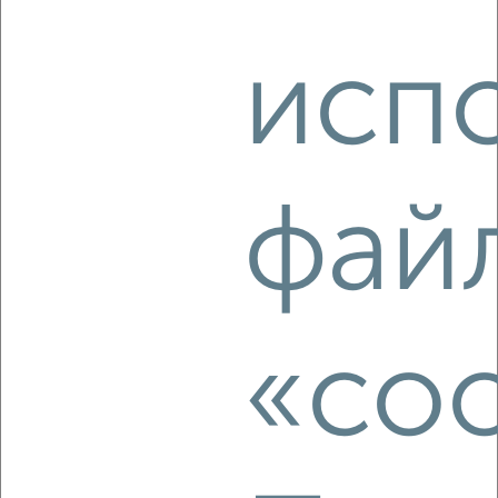
‹
›
исп
2
/2
3-к квартира, вторичка, 85м², 3/9 этаж
₽
₽
12 000 000
140 700
за м²
Автозаводский район, Революционная 51
фай
Агентство, 09.08.2026
‹
›
«coo
2
/2
3-к квартира, вторичка, 56м², 5/5 этаж
₽
₽
5 300 000
95 500
за м²