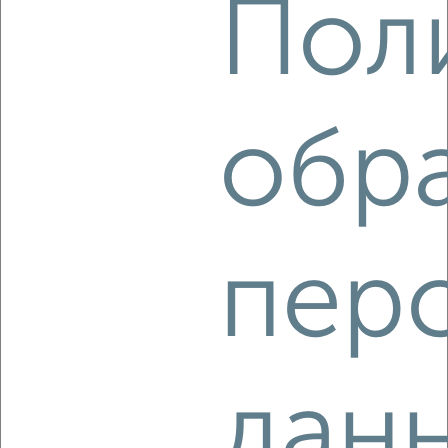
Пол
Центральный район, ЖК 112-й, бульвар 50 лет Октября 57
Собственник, 09.08.2026
обр
‹
›
2
/2
3-к квартира, вторичка, 102м², 7/11 этаж
пер
₽
₽
11 609 000
114 300
за м²
Агентство, 09.08.2026
дан
‹
›