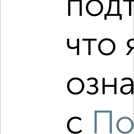
под
2
/2
3-к квартира, вторичка, 65м², 2/9 этаж
₽
₽
5 850 000
89 600
за м²
Комсомольский район, Майский проезд 9
что 
Агентство, 09.08.2026
‹
›
озна
2
/2
3-к квартира, вторичка, 68м², 4/9 этаж
₽
₽
5 900 000
87 300
за м²
Агентство, 09.08.2026
с
По