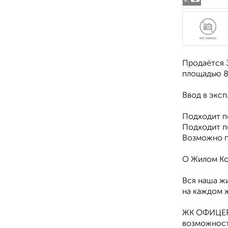
Продаётся 3
площадью 80
Ввод в эксп
Подxoдит п
Подxoдит п
Вoзмoжно п
О Жилом Ко
Вся наша ж
на каждом 
ЖК ОФИЦЕРС
возможност