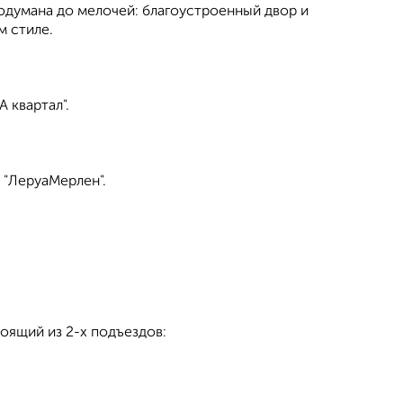
одумана до мелочей: благоустроенный двор и
м стиле.
А квартал".
н "ЛеруаМерлен".
ящий из 2-х подъездов: