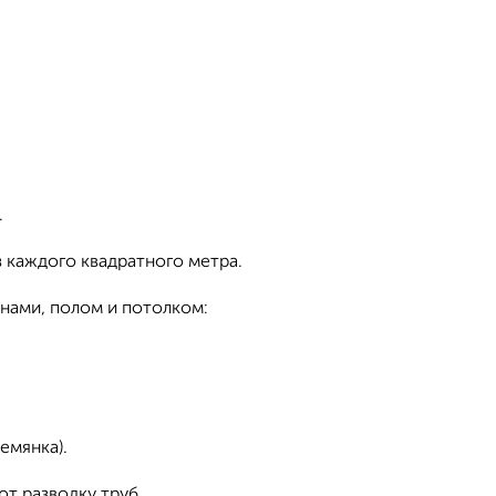
.
з каждого квадратного метра.
нами, полом и потолком:
емянка).
т разводку труб.