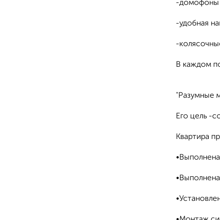
-домофоны 
-удобная на
-колясочные
В каждом п
"Разумные 
Его цель -с
Квартира п
•Выполнена
•Выполнена
•Установлен
•Монтаж си