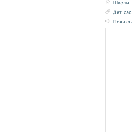
Школы
Дет. са
Поликл