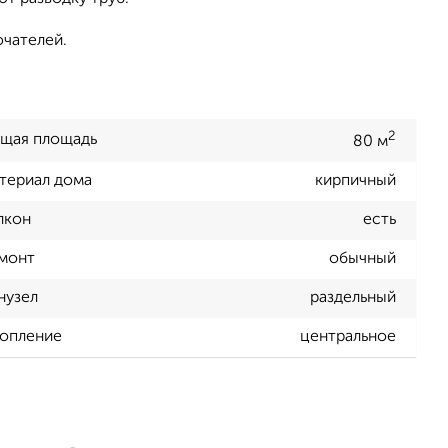
ючателей.
2
щая площадь
80 м
териал дома
кирпичный
лкон
есть
монт
обычный
нузел
раздельный
опление
центральное