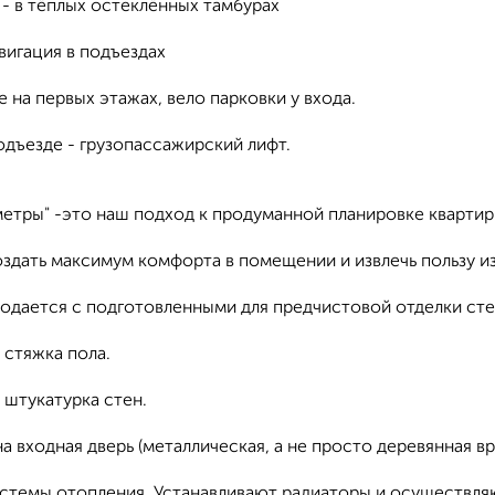
- в тёплых остеклённых тамбурах
вигация в подъездах
 на первых этажах, вело парковки у входа.
одъезде - грузопассажирский лифт.
метры" -это наш подход к продуманной планировке квартир
оздать максимум комфорта в помещении и извлечь пользу и
родается с подготовленными для предчистовой отделки сте
 стяжка пола.
 штукатурка стен.
а входная дверь (металлическая, а не просто деревянная вр
стемы отопления. Устанавливают радиаторы и осуществляю