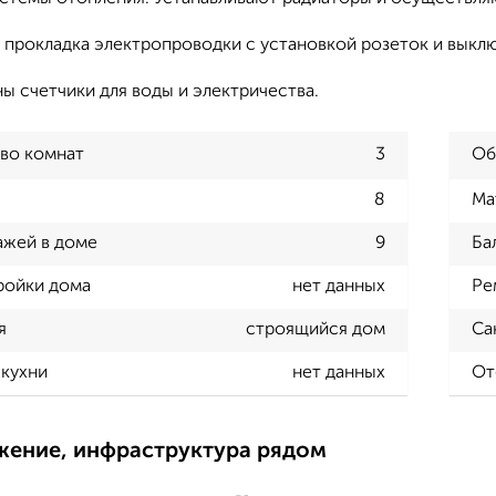
 прокладка электропроводки с установкой розеток и выкл
ы счетчики для воды и электричества.
во комнат
3
Об
8
Ма
ажей в доме
9
Ба
ройки дома
нет данных
Ре
я
строящийся дом
Са
кухни
нет данных
От
жение, инфраструктура рядом