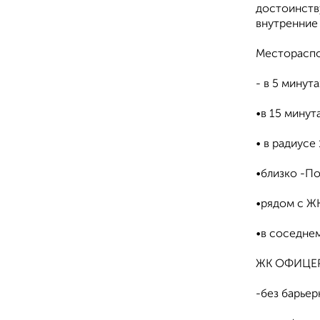
достоинств
внутренние
Месторасп
- в 5 минут
•в 15 минут
• в радиусе
•близко -По
•рядом с Ж
•в соседнем
ЖК ОФИЦЕРС
-без барьер