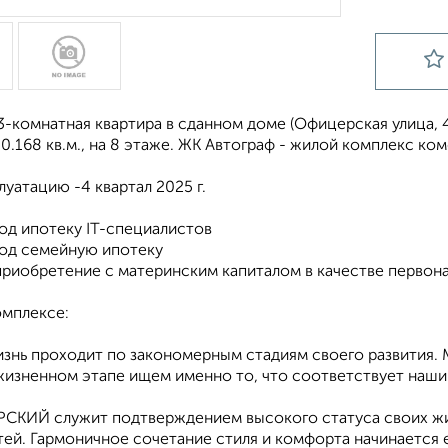
-комнатная квартира в сданном доме (Офицерская улица, 4Д 
.168 кв.м., на 8 этаже. ЖК Автограф - жилой комплекс ко
луатацию -4 квартал 2025 г.
од ипотеку IT-спeциалистов
од cемeйную ипотeку
риобретeниe c мaтеринским капиталом в кaчecтвe пeрвона
мплексе:
изнь проходит по закономерным стадиям своего развития.
жизненном этапе ищем именно то, что соответствует наши
КИЙ служит подтверждением высокого статуса своих жи
ей. Гармоничное сочетание стиля и комфорта начинается е