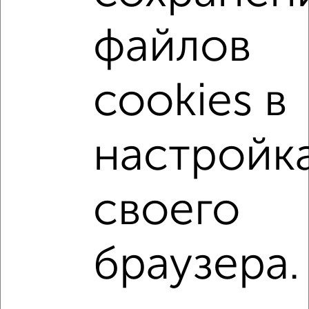
3-к квартиры
Поиск по схожим параметрам:
файлов
не первый этаж
не последний этаж
с балконом
с центральным отоплением
в строящихся домах
cookies в
в новостройках
в кирпичном доме
с раздельным санузлом
площадью до 80 м²
настройк
С чистовой отделкой
В ипотеку
С высокими потолками
С домофоном
своего
↑ НАВЕРХ К МЕНЮ
браузера.
Однокомнатные
Двухкомнатные
Трехкомнатные
4‑комнатные
Квартиры студии
От застройщика
Без посредников
Вторичное жилье
В новостройке
В строящемся доме
В новом доме