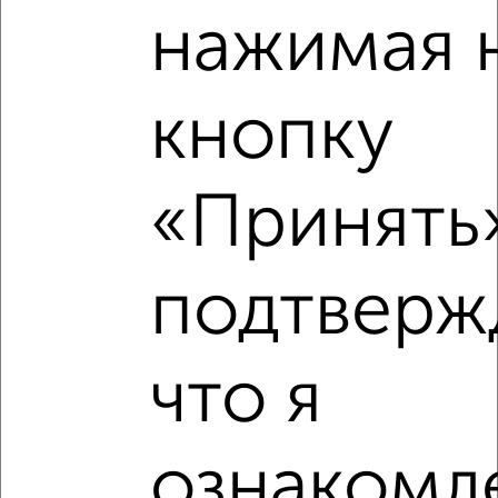
нажимая 
Средняя цена район
Это предложение
Средняя цена по городу
кнопку
Похожие предложения рядом
3‑комнатные квартиры недалеко от
«Принять»
подтверж
что я
ознакомле