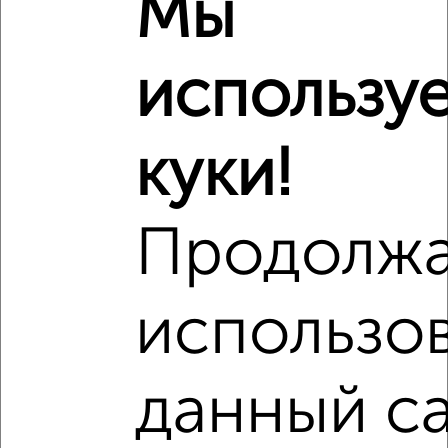
Мы
использу
куки!
Продолж
Сравнение средних цен
3‑комнатные квартиры с похожей площадью ±10%
использо
₽
11 950 000
₽
11 854 440
данный са
₽
11 340 000