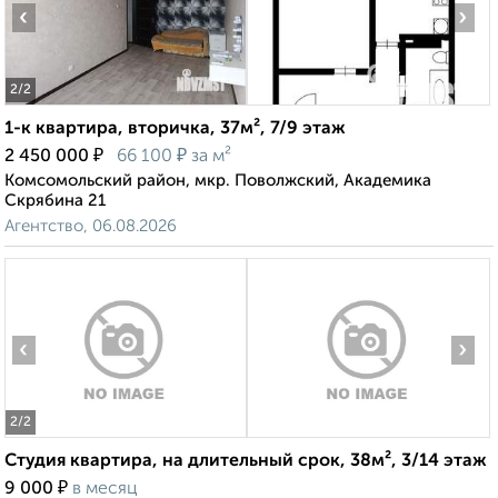
‹
›
2
/2
1-к квартира, вторичка, 37м², 7/9 этаж
₽
₽
2 450 000
66 100
за м²
Комсомольский район, мкр. Поволжский, Академика
Скрябина 21
Агентство, 06.08.2026
‹
›
2
/2
Студия квартира, на длительный срок, 38м², 3/14 этаж
₽
9 000
в месяц