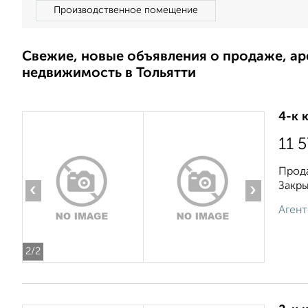
Производственное помещение
Свежие, новые объявления о продаже, а
недвижимость в Тольятти
4-к 
11 
Прода
Закры
‹
›
Агент
2
/2