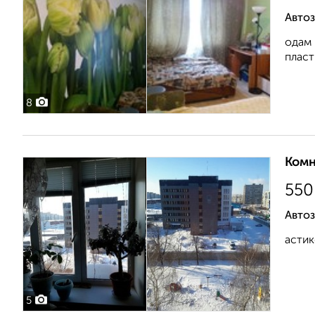
Авто
одам 
пласт
8
Комн
550
Автоз
астик
5