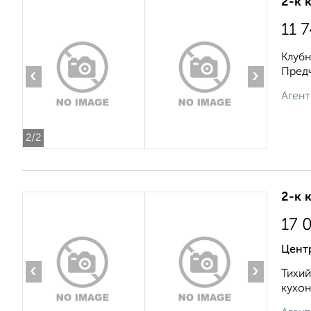
2-к 
11 
Клубн
Предч
‹
›
Агент
2
/2
2-к 
17 
Цент
‹
›
Тихий
кухон