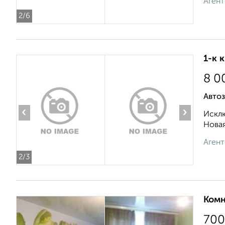
Агент
2
/6
1-к 
8 0
Автоз
‹
›
Исклю
Новая
Агент
2
/3
Комн
700