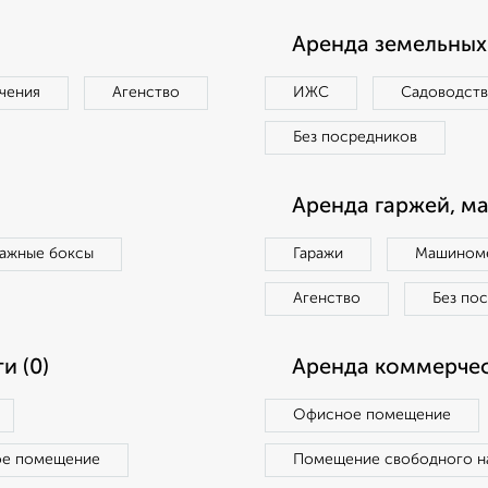
Аренда земельных 
чения
Агенство
ИЖС
Садоводст
Без посредников
Аренда гаржей, м
ражные боксы
Гаражи
Машиноме
Агенство
Без по
и (0)
Аренда коммерчес
Офисное помещение
ое помещение
Помещение свободного н