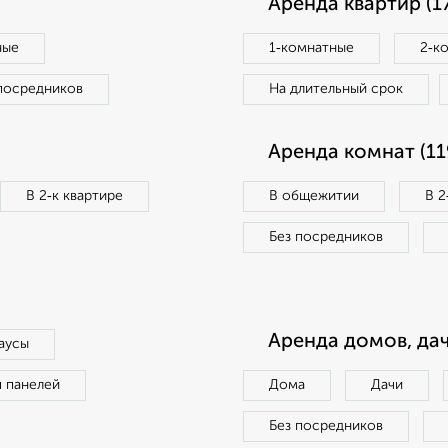
Аренда квартир (1
ные
1‑комнатные
2‑к
посредников
На длительный срок
Аренда комнат (11
В 2‑к квартире
В общежитии
В 2
Без посредников
Аренда домов, дач
аусы
п панелей
Дома
Дачи
Без посредников