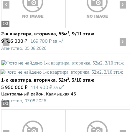
‹
›
2
/2
2-к квартира, вторичка, 55м², 9/11 этаж
‹
₽
₽
›
9 316 000
169 700
за м²
Агентство, 05.08.2026
1-к квартира, вторичка, 52м², 3/10 этаж
₽
₽
5 950 000
114 900
за м²
Центральный район, Калмыцкая 46
Агентство, 07.08.2026
2
/2