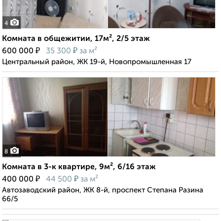
4
Комната в общежитии, 17м², 2/5 этаж
₽
₽
600 000
35 300
за м²
Центральный район, ЖК 19-й, Новопромышленная 17
8
Комната в 3-к квартире, 9м², 6/16 этаж
₽
₽
400 000
44 500
за м²
Автозаводский район, ЖК 8-й, проспект Степана Разина
66/5