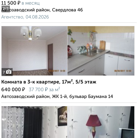
₽
11 500
в месяц
2
/3
Автозаводский район, Свердлова 46
Агентство, 04.08.2026
7
Комната в 3-к квартире, 17м², 5/5 этаж
₽
₽
640 000
37 700
за м²
Автозаводский район, ЖК 1-й, бульвар Баумана 14