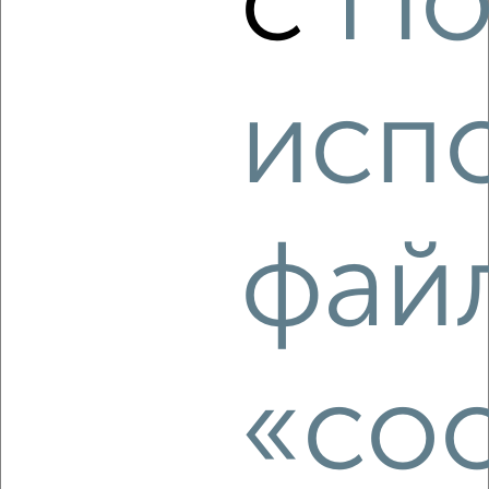
с
По
Агентство, 07.08.2026
исп
‹
›
2
/2
2-к квартира, вторичка, 56м², 6/13 этаж
фай
₽
₽
6 800 000
121 500
за м²
Автозаводский район, ЖК 6-й, Революционная 54
Агентство, 07.08.2026
«coo
‹
›