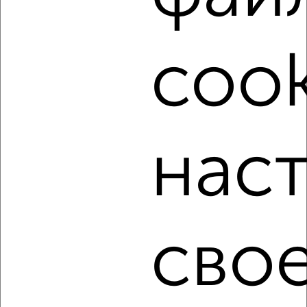
Подберите подходящую недвижимость из предложений
от собственников, риэлторов, застройщиков и агенств
недвижимости, связаться с ними можно по телефону или
cook
написать сообщение в любом удобном для вас
мессенджере, это безопасно и бесплатно.
Для покупки квартиры доступна ипотека от крупнейших
банков России: СберБанк, ВТБ, Альфа-Банк,
Россельхозбанк, Совкомбанк, Т-Банк, Росбанк, Почта
Банк на сумму от 400 000 до 120 000 000 рублей сроком
нас
до 30 лет.
Сайт работает во многих городах России.
Сколько стоит купить двухкомнатную квартиру в
Тольятти?
сво
Цена недвижимости: мин. от
1420000
руб. до макс.
10527000
руб.
Средняя цена:
7878877
руб.