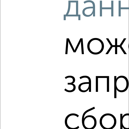
дан
‹
›
2
/2
мож
2-к квартира, вторичка, 37м², 5/6 этаж
₽
₽
2 230 000
61 000
за м²
Центральный район, ЖК 73-й, Баныкина 70
Агентство, 07.08.2026
запр
‹
›
сбо
2
/2
2-к квартира, строящийся дом, 59м², 1/9 этаж
₽
₽
8 880 000
150 000
за м²