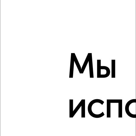
‹
›
2
/2
2-к квартира, вторичка, 63м², 10/11 этаж
₽
₽
10 028 000
159 600
за м²
Агентство, 07.08.2026
Мы
‹
›
исп
2
/10
2-к квартира, вторичка, 75м², 5/10 этаж
₽
₽
10 350 000
138 000
за м²
Автозаводский район, ЖК 3Б, Маршала Жукова 6
Агентство, 07.08.2026