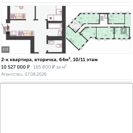
‹
›
2
/2
2-к квартира, вторичка, 64м², 10/11 этаж
₽
₽
10 527 000
165 800
за м²
Агентство, 07.08.2026
Виртуальные 3D-туры по музеям и объектам
культуры