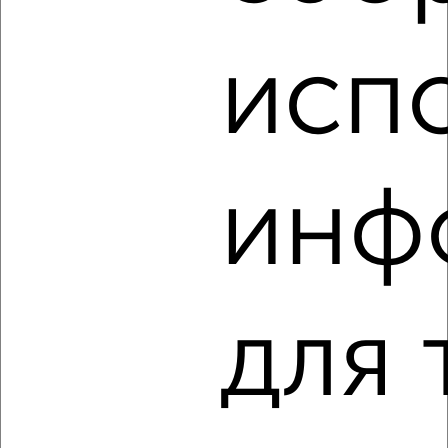
Агентство, 07.08.2026
исп
‹
›
инф
2
/2
2-к квартира, вторичка, 50м², 14/17 этаж
₽
₽
7 300 000
146 000
за м²
Собственник, 07.08.2026
для 
‹
›