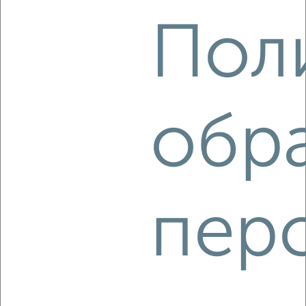
2
/2
Пол
2-к квартира, вторичка, 67м², 5/11 этаж
₽
₽
9 802 000
147 300
за м²
Агентство, 07.08.2026
обр
‹
›
2
/2
пер
2-к квартира, вторичка, 55м², 11/15 этаж
₽
₽
5 600 000
101 300
за м²
Центральный район, Александра Кудашева 110
Агентство, 07.08.2026