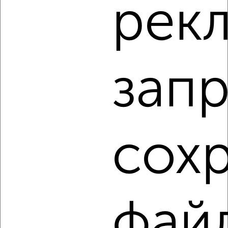
рек
2
/10
2-к квартира, вторичка, 52м², 13/14 этаж
₽
₽
5 590 000
107 500
за м²
Автозаводский район, ЖК 13-й, Свердлова 1
Агентство, 07.08.2026
запр
1 / 4
2
Как купить двухкомнатную квартиру, в кирпичном доме
в Тольятти на сайте Тольятти-недвижимость?
сох
Используя удобную форму поиска с множеством
фильтров и сортировкой по параметрам, вы можете
подобрать для покупки двухкомнатную квартиру, в
кирпичном доме в Тольятти.
Найденные предложения: 184 объявлений, можно
фай
посмотреть в виде списка или на карте, с описанием,
расположением, ценой и другими подробностями.