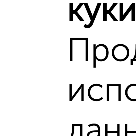
куки
‹
›
Про
2
/2
2-к квартира, сданный дом, 51м², 8/10 этаж
₽
₽
8 000 000
156 300
за м²
Агентство, 07.08.2026
исп
‹
›
данн
2
/2