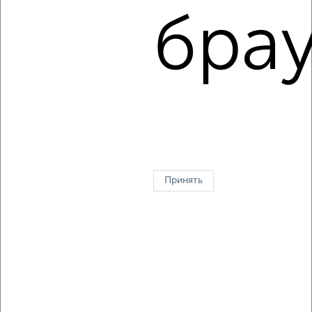
Цена за м2: от
78888
руб. до
140360
руб.
брау
Средняя цена за м2:
143252
руб.
Площадь: от
18
м2 до
75
м2
Средняя площадь:
55
м2
↑ НАВЕРХ К МЕНЮ
Однокомнатные
Двухкомнатные
Трехкомнатные
4‑комнатные
Квартиры студии
От застройщика
Без посредников
Вторичное жилье
В новостройке
В строящемся доме
В новом доме
Принять
Контакты
Политика конфиденциальности
Пользовательское соглашение
Тольятти, улица Лизы Чайкиной 67
© 2015–2026
Сайт-доска объявлений недвижимости
О проекте
Реклама на портале
Новости
Статьи
Блог
Риэлторы
Агентства
Застройщики
Ипотечный калькулятор
Консультации по недвижимости
Разместить объявление