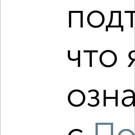
под
2
/10
2-к квартира, вторичка, 48м², 12/14 этаж
₽
₽
5 000 000
104 200
за м²
Комсомольский район, Механизаторов 7
что 
Собственник, 07.08.2026
‹
›
озна
2
/2
2-к квартира, вторичка, 55м², 5/10 этаж
₽
₽
6 800 000
123 700
за м²
Автозаводский район, мкр. Калина, ЖК Южный Бульвар,
Полякова 28А