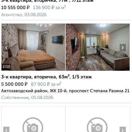
3-к квартира, вторичка, 77м², 7/11 этаж
₽
₽
10 555 000
136 900
за м²
Агентство, 03.08.2026
‹
›
2
/10
3-к квартира, вторичка, 63м², 1/5 этаж
₽
₽
5 500 000
87 900
за м²
Автозаводский район, ЖК 10-й, проспект Степана Разина 21
Собственник, 05.08.2026
‹
›