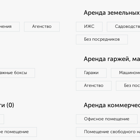
Аренда земельных 
чения
Агенство
ИЖС
Садоводст
Без посредников
Аренда гаржей, м
ражные боксы
Гаражи
Машиноме
Агенство
Без по
и (0)
Аренда коммерчес
Офисное помещение
ое помещение
Помещение свободного н