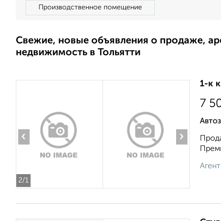
Производственное помещение
Свежие, новые объявления о продаже, а
недвижимость в Тольятти
1-к 
7 5
Автоз
‹
›
Прода
Преми
Агент
2
/1