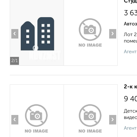
Студ
3 6
Автоз
‹
›
Лот 2
помещ
Агент
2
/1
2-к 
9 4
Детск
видео
‹
›
Агент