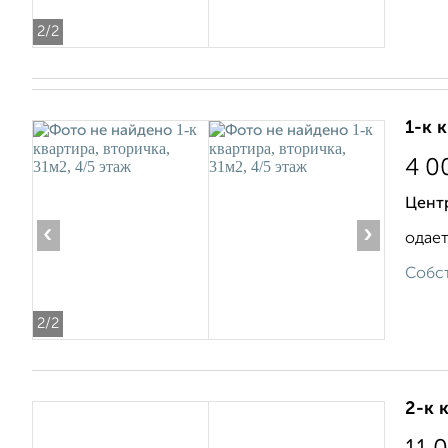
2
/2
1-к 
4 0
Центр
‹
›
одает
Собст
2
/2
2-к 