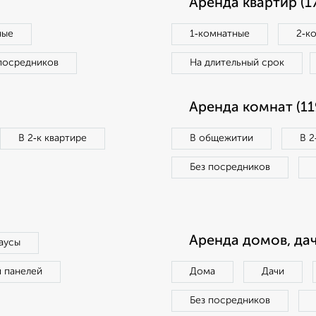
Аренда квартир (1
ные
1‑комнатные
2‑к
посредников
На длительный срок
Аренда комнат (11
В 2‑к квартире
В общежитии
В 2
Без посредников
Аренда домов, дач
аусы
п панелей
Дома
Дачи
Без посредников