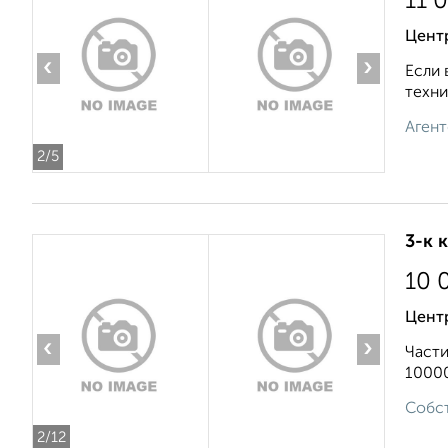
11 
Цент
‹
›
Если 
техни
Агент
2
/5
3-к 
10 
Центр
‹
›
Части
10000
Собст
2
/12