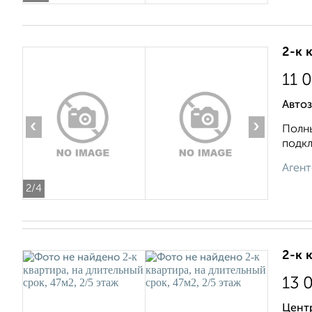
2-к 
11 
Автоз
‹
›
Полны
подкл
Агент
2
/4
2-к 
13 
Цент