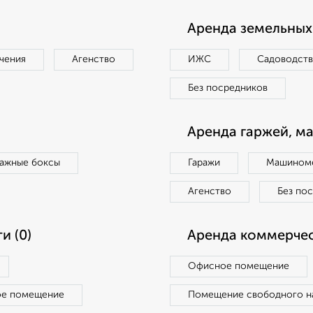
Аренда земельных 
чения
Агенство
ИЖС
Садоводст
Без посредников
Аренда гаржей, м
ражные боксы
Гаражи
Машиноме
Агенство
Без по
и (0)
Аренда коммерчес
Офисное помещение
ое помещение
Помещение свободного н