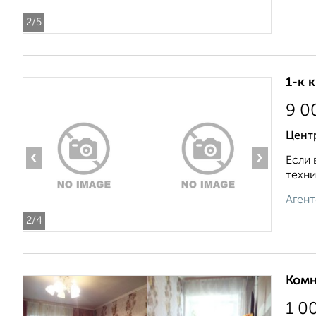
2
/5
1-к 
9 0
Цент
‹
›
Если 
техни
Агент
2
/4
Комн
1 0