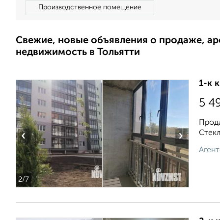
Производственное помещение
Свежие, новые объявления о продаже, а
недвижимость в Тольятти
1-к 
5 4
Прода
Стекл
‹
›
Агент
2
/7