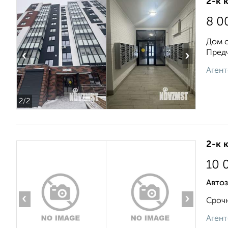
2-к 
8 0
Дом с
Предч
‹
›
Агент
2
/2
2-к 
10 
Автоз
‹
›
Срочн
Агент