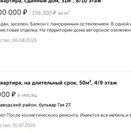
квартира, сданный дом, 51м², 8/10 этаж
₽
00 000
₽
156 300
за м²
дан, заселен. Балкон с панорамным остеклением. В одной 
истовая отделка. На территории дома авторское озеленени
ство, 06.08.2026
квартира, на длительный срок, 50м², 4/9 этаж
₽
000
в месяц
аводский район, бульвар Гая 27
о! После косметического ремонта. Имеется вся мебель и быто
ство, 31.07.2026