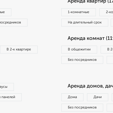
Аренда квартир (1
ные
1‑комнатные
2‑к
посредников
На длительный срок
Аренда комнат (11
В 2‑к квартире
В общежитии
В 2
Без посредников
Аренда домов, дач
аусы
п панелей
Дома
Дачи
Без посредников