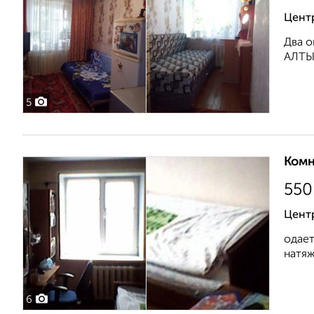
Центр
Два о
АЛТЫН
5
Комн
550
Цент
одает
натяж
6