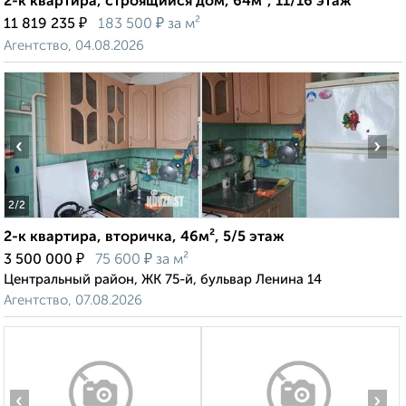
2-к квартира, строящийся дом, 64м², 11/16 этаж
₽
₽
11 819 235
183 500
за м²
Агентство, 04.08.2026
‹
›
2
/2
2-к квартира, вторичка, 46м², 5/5 этаж
₽
₽
3 500 000
75 600
за м²
Центральный район, ЖК 75-й, бульвар Ленина 14
Агентство, 07.08.2026
‹
›