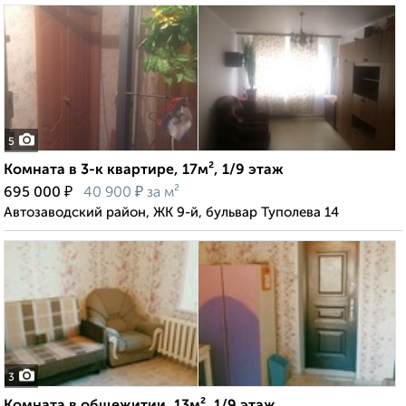
5
Комната в 3-к квартире, 17м², 1/9 этаж
₽
₽
695 000
40 900
за м²
Автозаводский район, ЖК 9-й, бульвар Туполева 14
3