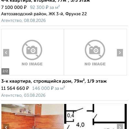
4-к квартира, вторичка, 77м², 5/5 этаж
₽
₽
7 100 000
92 300
за м²
Автозаводский район, ЖК 3-й, Фрунзе 22
Агентство, 08.08.2026
‹
›
2
/2
3-к квартира, строящийся дом, 79м², 1/9 этаж
₽
₽
11 564 660
146 000
за м²
Агентство, 03.08.2026
‹
›