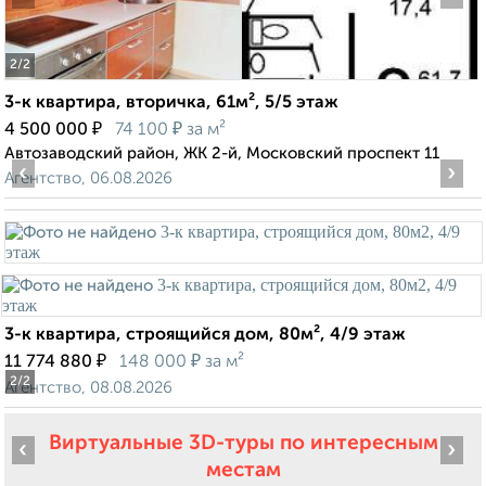
2
/2
3-к квартира, вторичка, 61м², 5/5 этаж
₽
₽
4 500 000
74 100
за м²
Автозаводский район, ЖК 2-й, Московский проспект 11
‹
›
Агентство, 06.08.2026
3-к квартира, строящийся дом, 80м², 4/9 этаж
₽
₽
11 774 880
148 000
за м²
2
/2
Агентство, 08.08.2026
Виртуальные 3D-туры по интересным
‹
›
местам