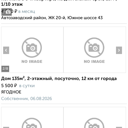
1/10 этаж
₽
4 500
в месяц
7
Автозаводский район, ЖК 20-й, Южное шоссе 43
‹
›
2
/8
Дом 135м², 2-этажный, посуточно, 12 км от города
₽
5 500
в сутки
ЯГОДНОЕ
Собственник, 06.08.2026