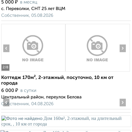
₽
5 000
в месяц
с. Переволки, СНТ 25 лет ВЦМ
Собственник, 05.08.2026
‹
›
2
/8
Коттедж 170м², 2-этажный, посуточно, 10 км от
города
₽
6 000
в сутки
Центральный район, переулок Белова
‹
›
Собственник, 04.08.2026