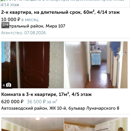
2-к квартира, на длительный срок, 60м², 4/14 этаж
₽
10 000
в месяц
2
/4
Центральный район, Мира 107
Агентство, 07.08.2026
4
Комната в 3-к квартире, 17м², 4/5 этаж
₽
₽
620 000
36 500
за м²
Автозаводский район, ЖК 10-й, бульвар Луначарского 8