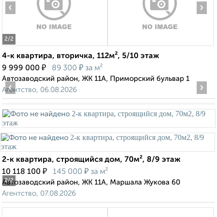
‹
›
2
/2
4-к квартира, вторичка, 112м², 5/10 этаж
₽
₽
9 999 000
89 300
за м²
Автозаводский район, ЖК 11А, Приморский бульвар 1
‹
›
Агентство, 06.08.2026
2-к квартира, строящийся дом, 70м², 8/9 этаж
₽
₽
10 118 100
145 000
за м²
2
/2
Автозаводский район, ЖК 11А, Маршала Жукова 60
Агентство, 07.08.2026