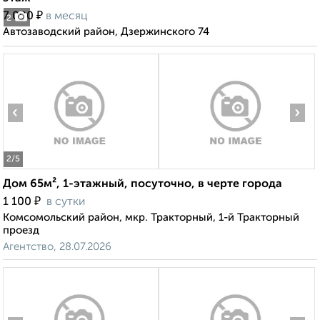
₽
7 000
в месяц
2
Автозаводский район, Дзержинского 74
‹
›
2
/5
Дом 65м², 1-этажный, посуточно, в черте города
₽
1 100
в сутки
Комсомольский район, мкр. Тракторный, 1-й Тракторный
проезд
Агентство, 28.07.2026