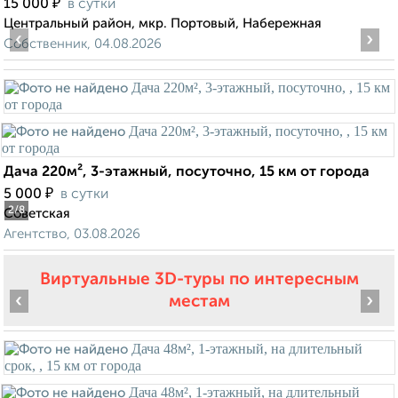
₽
15 000
в сутки
Центральный район, мкр. Портовый, Набережная
‹
›
Собственник, 04.08.2026
Дача 220м², 3-этажный, посуточно, 15 км от города
₽
5 000
в сутки
2
/8
Советская
Агентство, 03.08.2026
Виртуальные 3D-туры по интересным
‹
›
местам