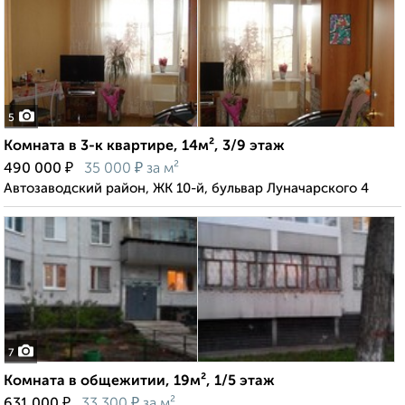
5
Комната в 3-к квартире, 14м², 3/9 этаж
₽
₽
490 000
35 000
за м²
Автозаводский район, ЖК 10-й, бульвар Луначарского 4
7
Комната в общежитии, 19м², 1/5 этаж
₽
₽
631 000
33 300
за м²