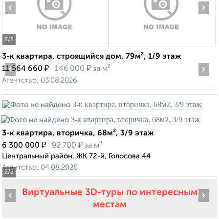
‹
›
2
/2
3-к квартира, строящийся дом, 79м², 1/9 этаж
‹
₽
₽
›
11 564 660
146 000
за м²
Агентство, 03.08.2026
3-к квартира, вторичка, 68м², 3/9 этаж
₽
₽
6 300 000
92 700
за м²
Центральный район, ЖК 72-й, Голосова 44
Агентство, 04.08.2026
2
/2
Виртуальные 3D-туры по интересным
‹
›
местам