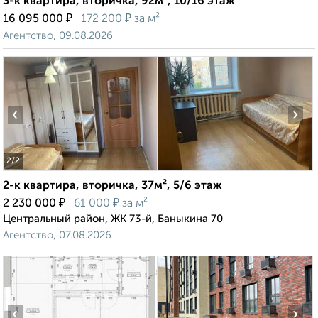
3-к квартира, вторичка, 92м², 10/16 этаж
₽
₽
16 095 000
172 200
за м²
Агентство, 09.08.2026
‹
›
2
/2
2-к квартира, вторичка, 37м², 5/6 этаж
₽
₽
2 230 000
61 000
за м²
Центральный район, ЖК 73-й, Баныкина 70
Агентство, 07.08.2026
‹
›