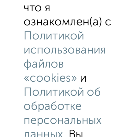
что я
Похожие предложения рядом
ознакомлен(а) с
Дома недалеко от Полевая
Политикой
использования
файлов
«cookies»
и
Политикой об
обработке
персональных
данных
. Вы