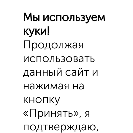
Школы
Продукты
Аптеки
Мы используем
Дет. сады
Банкоматы
Торг. центры
Поликлиники
Фитнес
Кафе
куки!
Продолжая
использовать
данный сайт и
нажимая на
кнопку
«Принять», я
подтверждаю,