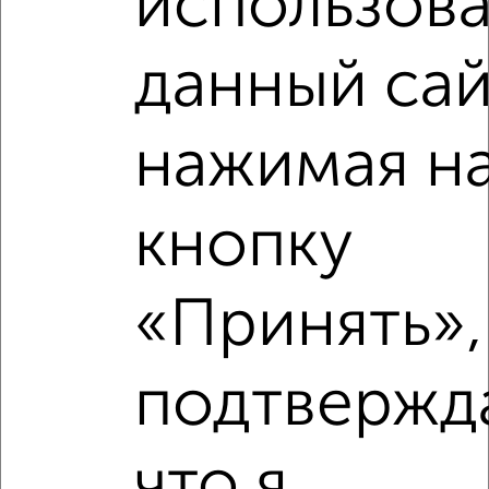
использова
данный сай
Рядом, с меньшей ценой
Недалеко от с ценой ниже
нажимая н
кнопку
‹
›
«Принять»,
2
/2
3-к квартира, вторичка, 85м², 3/9 этаж
подтвержд
₽
₽
12 000 000
140 700
за м²
Автозаводский район, Революционная 51
Агентство, 10.08.2026
что я