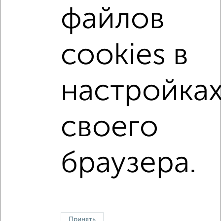
Вторичное жилье
в панельном доме
файлов
с раздельным санузлом
площадью до 100 м²
С чистовой отделкой
На материнский капитал
cookies в
В ипотеку
С панорамными окнами
С террасой
В ипотеку с материнским капиталом
С домофоном
настройка
В экологически чистом районе
Большие квартиры
своего
↑ НАВЕРХ К МЕНЮ
Однокомнатные
Двухкомнатные
Трехкомнатные
4‑комнатные
браузера.
Квартиры студии
От застройщика
Без посредников
Вторичное жилье
В новостройке
В строящемся доме
В новом доме
Контакты
Политика конфиденциальности
Пользовательское соглашение
Тольятти, улица Лизы Чайкиной 67
Принять
© 2015–2026
Сайт-доска объявлений недвижимости
О проекте