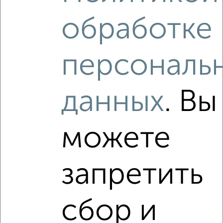
3-к квартира, вторичка, 122м², 15/17 этаж
₽
₽
11 890 000
97 500
за м²
обработке
Агентство, 09.08.2026
персональ
‹
›
данных
. Вы
2
/10
можете
3-к квартира, вторичка, 122м², 15/17 этаж
₽
₽
11 750 000
96 100
за м²
Агентство, 08.08.2026
запретить
Виртуальные 3D-туры по интересным
местам
сбор и