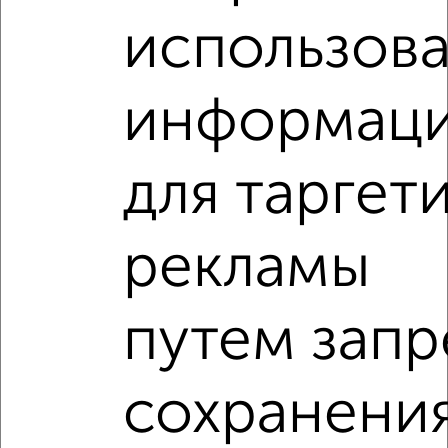
использов
‹
›
информац
2
/2
для таргет
3-к квартира, вторичка, 105м², 8/9 этаж
₽
₽
12 470 000
118 800
за м²
Автозаводский район, Революционная 51
рекламы
Агентство, 07.08.2026
3-к квартиры
путем запр
Поиск по схожим параметрам:
не первый этаж
не последний этаж
с балконом
сохранени
c большой кухней
с центральным отоплением