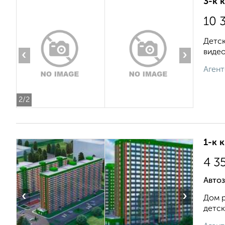
3-к 
10 
Детск
видео
‹
›
Агент
2
/2
1-к 
4 3
Авто
‹
›
Дом р
детск