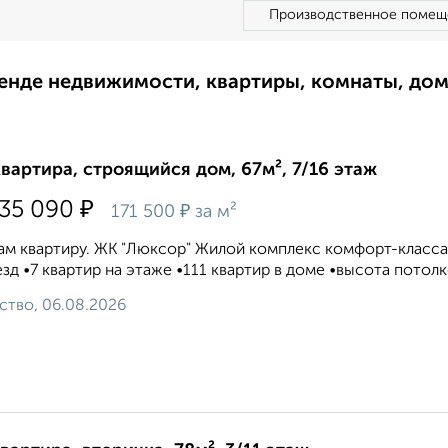
Производственное помещ
ренде недвижимости, квартиры, комнаты, до
квартира, строящийся дом, 67м², 7/16 этаж
₽
535 090
₽
171 500
за м²
м квартиру. ЖК "Люксор" Жилой комплекс комфорт-класса Вв
зд •7 квартир на этаже •111 квартир в доме •высота потолко
ство, 06.08.2026