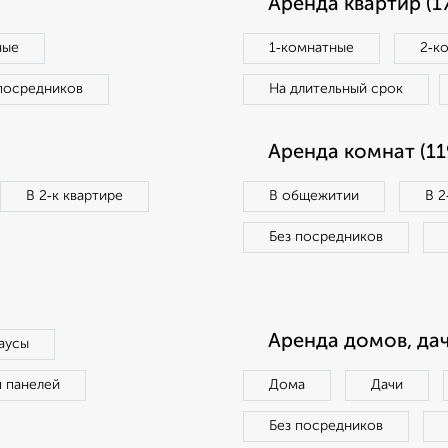
Аренда квартир (1
ные
1‑комнатные
2‑к
посредников
На длительный срок
Аренда комнат (11
В 2‑к квартире
В общежитии
В 2
Без посредников
Аренда домов, дач
аусы
п панелей
Дома
Дачи
Без посредников