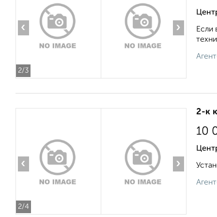
Цент
‹
›
Если 
техни
Агент
2
/3
2-к 
10 
Цент
‹
›
Устан
Агент
2
/4