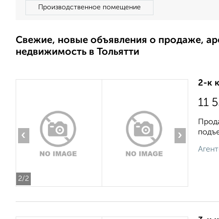
Производственное помещение
Свежие, новые объявления о продаже, а
недвижимость в Тольятти
2-к 
11 
Прода
подъе
‹
›
Агент
2
/2