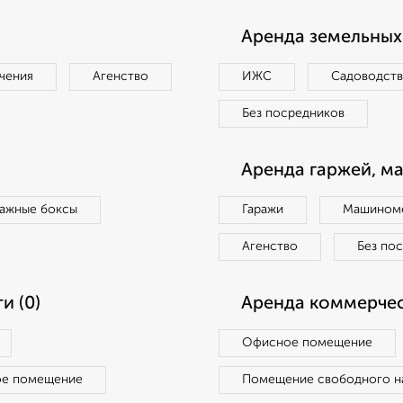
Аренда земельных 
чения
Агенство
ИЖС
Садоводст
Без посредников
Аренда гаржей, м
ражные боксы
Гаражи
Машиноме
Агенство
Без по
и (0)
Аренда коммерчес
Офисное помещение
ое помещение
Помещение свободного н