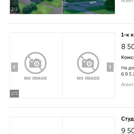
Агент
2
/2
1-к 
8 5
Комс
‹
›
На дл
6 9 5 
Агент
2
/5
Студ
9 5