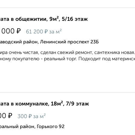
ата в общежитии, 9м², 5/16 этаж
₽
 000
₽
61 200
за м²
заводский район, Ленинский проспект 23Б
ира очень чистая, сделан свежий ремонт, сантехника новая.
ному покупателю - реальный торг. Подходит под матерински
ата в коммуналке, 18м², 7/9 этаж
₽
00
₽
300
за м²
альный район, Горького 92