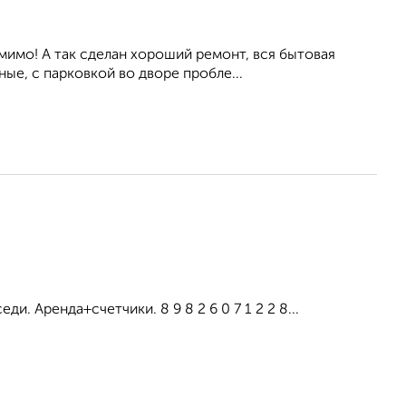
мимо! А так сделан хороший ремонт, вся бытовая
ые, с парковкой во дворе пробле...
и. Аренда+счетчики. 8 9 8 2 6 0 7 1 2 2 8...