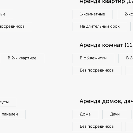
Аренда квартир (1
ные
1‑комнатные
2‑к
посредников
На длительный срок
Аренда комнат (11
В 2‑к квартире
В общежитии
В 2
Без посредников
Аренда домов, дач
аусы
п панелей
Дома
Дачи
Без посредников