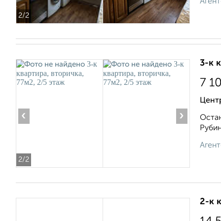
Агент
2
/2
3-к 
7 1
Центр
‹
›
Остан
Рубин
Агент
2
/2
2-к 