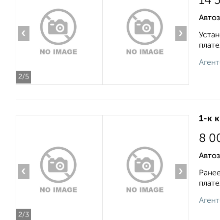
14 
Автоз
‹
›
Устан
плате
Агент
2
/5
1-к 
8 0
Автоз
‹
›
Ранее
плате
Агент
2
/3