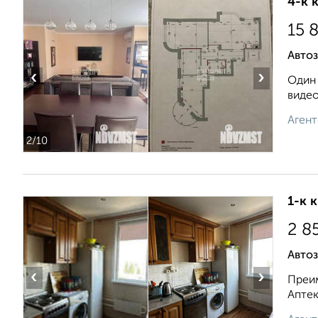
4-к 
15 
Автоз
‹
›
Один 
видео
Агент
2
/10
1-к 
2 8
Автоз
‹
›
Преим
Аптек