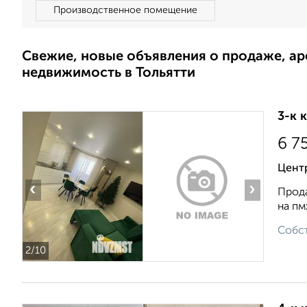
Производственное помещение
Свежие, новые объявления о продаже, а
недвижимость в Тольятти
3-к 
6 7
Цент
‹
›
Прода
на пм
Собст
2
/10