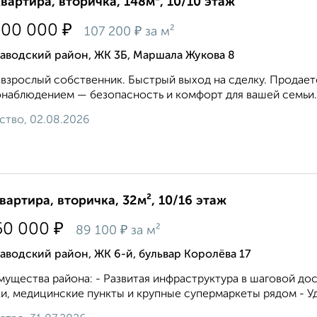
квартира, вторичка, 148м², 10/10 этаж
₽
800 000
₽
107 200
за м²
аводский район, ЖК 3Б, Маршала Жукова 8
взрослый собственник. Быстрый выход на сделку. Продаетс
наблюдением — безопасность и комфорт для вашей семьи. 
ство, 02.08.2026
квартира, вторичка, 32м², 10/16 этаж
₽
50 000
₽
89 100
за м²
аводский район, ЖК 6-й, бульвар Королёва 17
ущества района: - Развитая инфраструктура в шаговой дос
и, медицинские пункты и крупные супермаркеты рядом - Уд