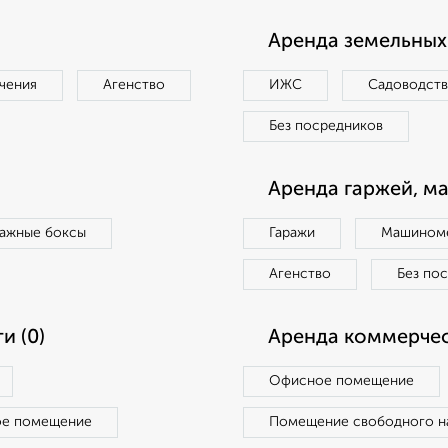
Аренда земельных 
чения
Агенство
ИЖС
Садоводст
Без посредников
Аренда гаржей, м
ражные боксы
Гаражи
Машиноме
Агенство
Без по
и (0)
Аренда коммерчес
Офисное помещение
ое помещение
Помещение свободного н