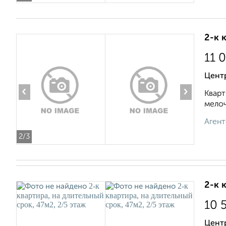
2-к 
11 
Цент
‹
›
Кварт
мелоч
Агент
2
/3
2-к 
10 
Цент