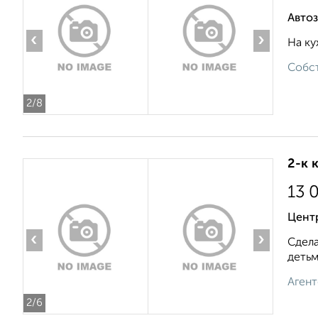
Автоз
‹
›
На ку
Собст
2
/8
2-к 
13 
Цент
‹
›
Сдела
детьм
Агент
2
/6