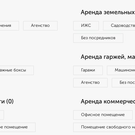
Аренда земельных 
чения
Агенство
ИЖС
Садоводст
Без посредников
Аренда гаржей, м
ражные боксы
Гаражи
Машиноме
Агенство
Без по
и (0)
Аренда коммерчес
Офисное помещение
ое помещение
Помещение свободного н