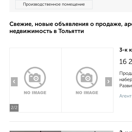
Производственное помещение
Свежие, новые объявления о продаже, а
недвижимость в Тольятти
3-к 
16 
Прода
набер
‹
›
Развит
Агент
2
/2