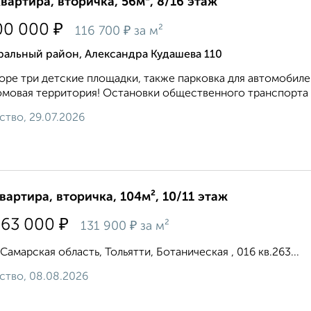
квартира, вторичка, 56м², 8/16 этаж
₽
00 000
₽
116 700
за м²
ральный район, Александра Кудашева 110
оре три детские площадки, также парковка для автомобиле
мовая территория! Остановки общественного транспорта ряд
ство, 29.07.2026
квартира, вторичка, 104м², 10/11 этаж
₽
663 000
₽
131 900
за м²
 Самарская область, Тольятти, Ботаническая , 016 кв.263...
ство, 08.08.2026