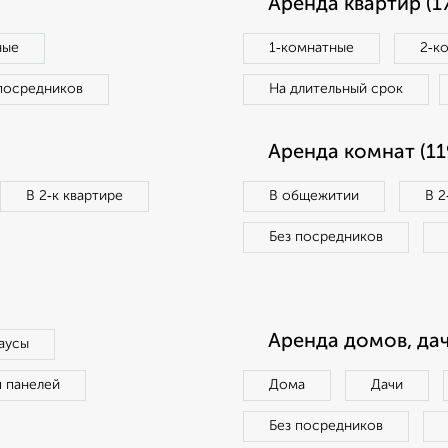
Аренда квартир (1
ные
1‑комнатные
2‑к
посредников
На длительный срок
Аренда комнат (11
В 2‑к квартире
В общежитии
В 2
Без посредников
Аренда домов, дач
аусы
п панелей
Дома
Дачи
Без посредников