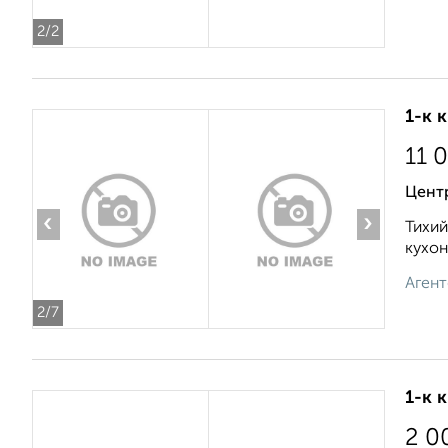
2
/2
1-к 
11 
Цент
‹
›
Тихий
кухон
Агент
2
/7
1-к 
2 0