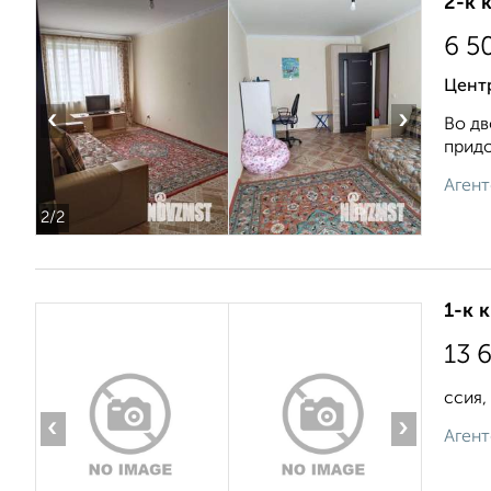
2-к 
6 5
Цент
‹
›
Во дв
придо
Агент
2
/2
1-к 
13 
ссия,
‹
›
Агент