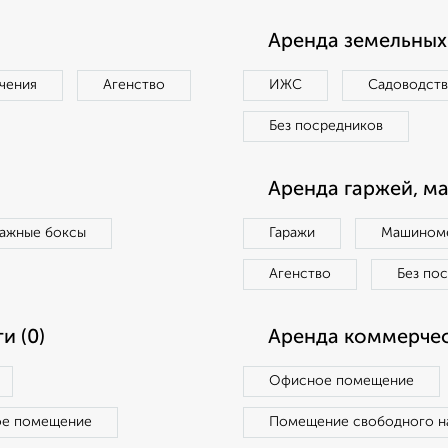
Аренда земельных 
чения
Агенство
ИЖС
Садоводст
Без посредников
Аренда гаржей, м
ражные боксы
Гаражи
Машиноме
Агенство
Без по
и (0)
Аренда коммерчес
Офисное помещение
ое помещение
Помещение свободного н