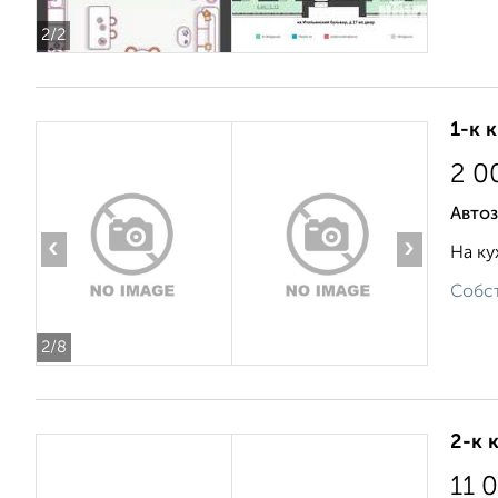
2
/2
1-к 
2 0
Автоз
‹
›
На ку
Собст
2
/8
2-к 
11 