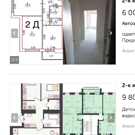
2-к 
6 0
Автоз
‹
›
одает
Предч
Агент
2
/2
2-к 
9 8
Детск
видео
‹
›
Агент