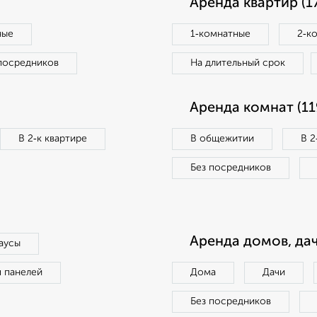
Аренда квартир (1
ные
1‑комнатные
2‑к
посредников
На длительный срок
Аренда комнат (11
В 2‑к квартире
В общежитии
В 2
Без посредников
Аренда домов, дач
аусы
п панелей
Дома
Дачи
Без посредников