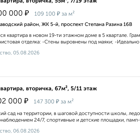
квартира, вторичка, 55м², 7/19 этаж
₽
00 000
₽
109 100
за м²
аводский район, ЖК 5-й, проспект Степана Разина 16В
ся квартира в новом 19-ти этажном доме в 5 квартале. Гр
истовая отделка: -Стены выровнены под маяки; -Идеально 
ство, 05.08.2026
квартира, вторичка, 67м², 5/11 этаж
₽
02 000
₽
147 300
за м²
ий сад на территории, в шаговой доступности школы, ледо
наблюдением 24/7, спортивные и детские площадки, памп-тр
ство, 06.08.2026