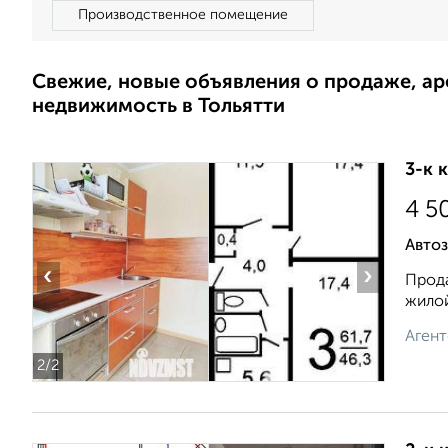
Производственное помещение
Свежие, новые объявления о продаже, а
недвижимость в Тольятти
3-к 
4 5
Автоз
‹
›
Прода
жилой
Агент
2
/2