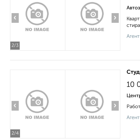
Автоз
‹
›
Кварт
стира
Агент
2
/3
Студ
10 
Цент
‹
›
Работ
Агент
2
/4