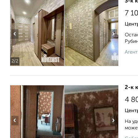
3-к 
7 1
Центр
‹
›
Остан
Рубин
Агент
2
/2
2-к 
4 8
Центр
‹
›
На уд
может