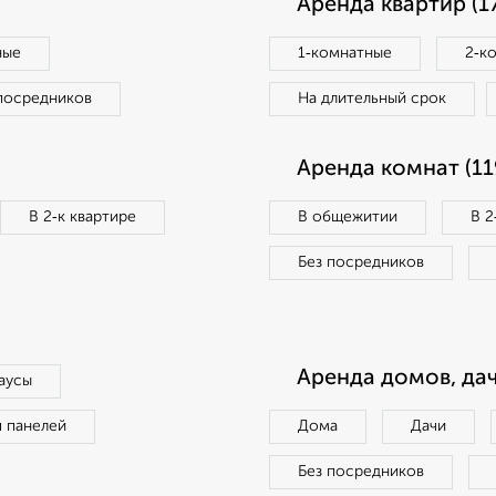
Аренда квартир (1
ные
1‑комнатные
2‑к
посредников
На длительный срок
Аренда комнат (11
В 2‑к квартире
В общежитии
В 2
Без посредников
Аренда домов, дач
аусы
п панелей
Дома
Дачи
Без посредников