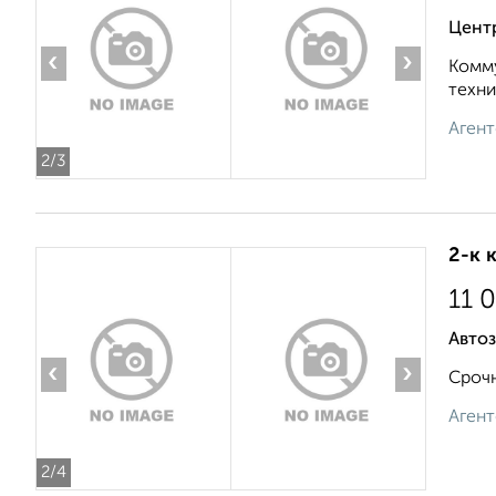
Цент
‹
›
Комму
техни
Агент
2
/3
2-к 
11 
Автоз
‹
›
Срочн
Агент
2
/4