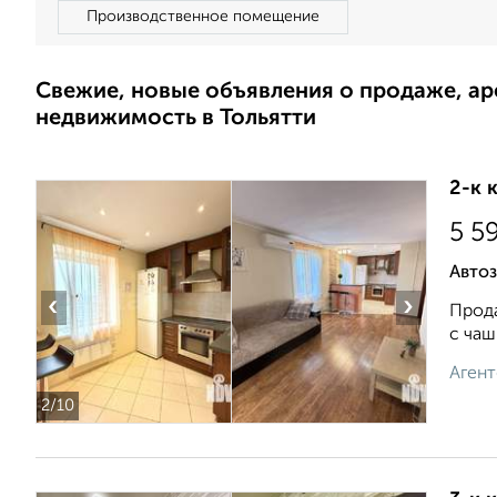
Производственное помещение
Свежие, новые объявления о продаже, а
недвижимость в Тольятти
2-к 
5 5
Автоз
‹
›
Прода
с чаш
Агент
2
/10