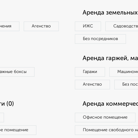
Аренда земельных 
чения
Агенство
ИЖС
Садоводст
Без посредников
Аренда гаржей, м
ражные боксы
Гаражи
Машиноме
Агенство
Без по
и (0)
Аренда коммерчес
Офисное помещение
ое помещение
Помещение свободного н