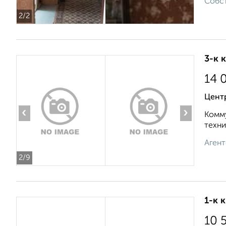
Собст
2
/2
3-к 
14 
Цент
‹
›
Комму
техни
Агент
2
/9
1-к 
10 