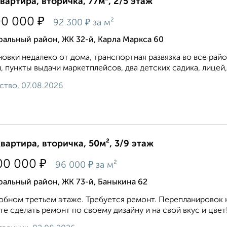
квартира, вторичка, 77м², 2/5 этаж
₽
00 000
₽
92 300
за м²
альный район, ЖК 32-й, Карла Маркса 60
овки недалеко от дома, транспортная развязка во все райо
, пункты выдачи маркетплейсов, два детских садика, лицей, 
ство, 07.08.2026
квартира, вторичка, 50м², 3/9 этаж
₽
00 000
₽
96 000
за м²
альный район, ЖК 73-й, Баныкина 62
обном третьем этаже. Требуется ремонт. Перепланировок 
е сделать ремонт по своему дизайну и на свой вкус и цвет!