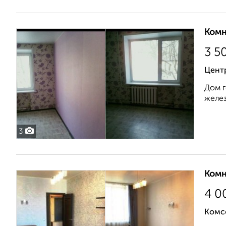
Комн
3 5
Центр
Дом г
желез
3
Комн
4 0
Комс