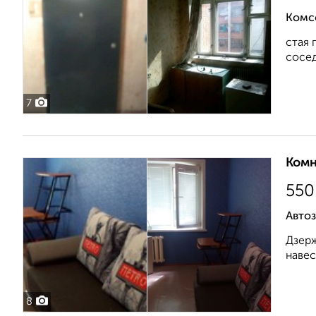
Комс
стая 
сосед
7
Комн
550
Автоз
Дзерж
навес
8