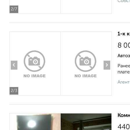
Собст
2
/7
1-к 
8 0
Автоз
‹
›
Ранее
плате
Агент
2
/3
Комн
440