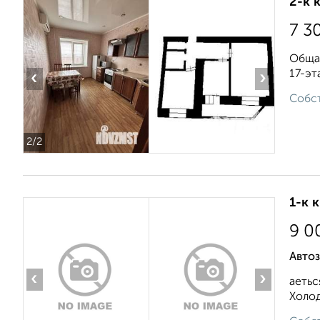
2-к 
7 3
Общая
17-эт
‹
›
Собст
2
/2
1-к 
9 0
Автоз
‹
›
аетьс
Холод