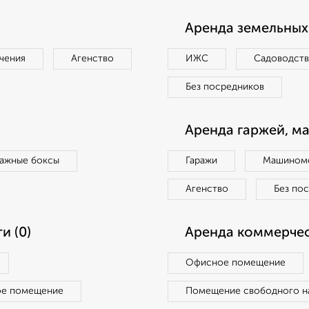
Аренда земельных 
чения
Агенство
ИЖС
Садоводст
Без посредников
Аренда гаржей, м
ражные боксы
Гаражи
Машиноме
Агенство
Без по
и (0)
Аренда коммерчес
Офисное помещение
ое помещение
Помещение свободного н