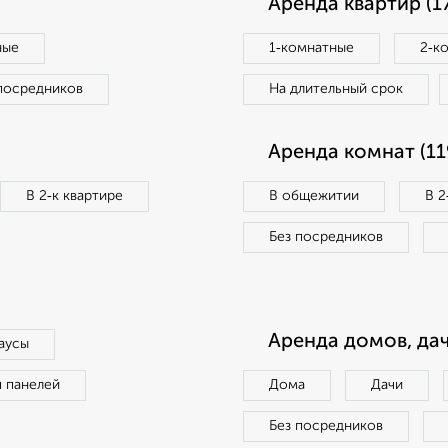
Аренда квартир (1
ные
1‑комнатные
2‑к
посредников
На длительный срок
Аренда комнат (11
В 2‑к квартире
В общежитии
В 2
Без посредников
Аренда домов, дач
аусы
п панелей
Дома
Дачи
Без посредников