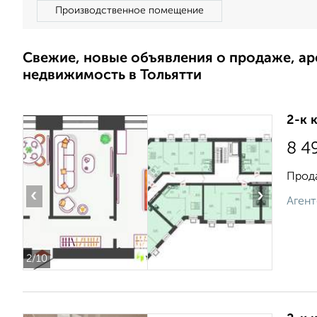
Производственное помещение
Свежие, новые объявления о продаже, а
недвижимость в Тольятти
2-к 
8 4
Прода
‹
›
Агент
2
/10