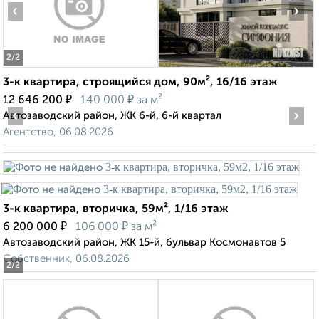
‹
›
2
/2
3-к квартира, строящийся дом, 90м², 16/16 этаж
₽
₽
12 646 200
140 000
за м²
‹
›
Автозаводский район, ЖК 6-й, 6-й квартал
Агентство, 06.08.2026
3-к квартира, вторичка, 59м², 1/16 этаж
₽
₽
6 200 000
106 000
за м²
Автозаводский район, ЖК 15-й, бульвар Космонавтов 5
Собственник, 06.08.2026
2
/2