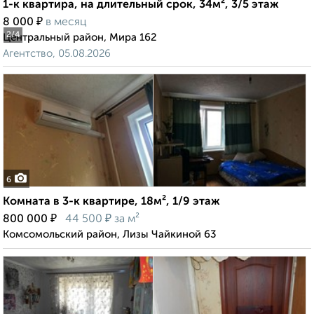
1-к квартира, на длительный срок, 34м², 3/5 этаж
₽
8 000
в месяц
2
/4
Центральный район, Мира 162
Агентство, 05.08.2026
6
Комната в 3-к квартире, 18м², 1/9 этаж
₽
₽
800 000
44 500
за м²
Комсомольский район, Лизы Чайкиной 63