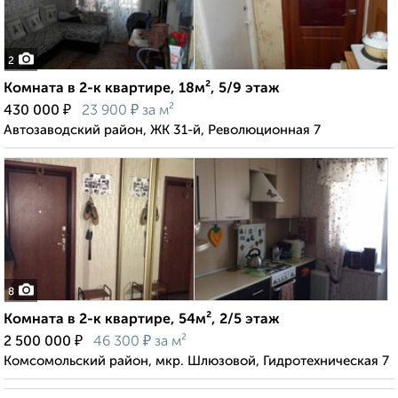
2
Комната в 2-к квартире, 18м², 5/9 этаж
₽
₽
430 000
23 900
за м²
Автозаводский район, ЖК 31-й, Революционная 7
8
Комната в 2-к квартире, 54м², 2/5 этаж
₽
₽
2 500 000
46 300
за м²
Комсомольский район, мкр. Шлюзовой, Гидротехническая 7