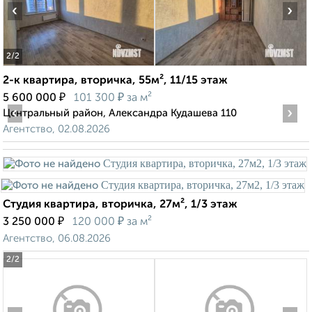
‹
›
2
/2
2-к квартира, вторичка, 55м², 11/15 этаж
₽
₽
5 600 000
101 300
за м²
‹
›
Центральный район, Александра Кудашева 110
Агентство, 02.08.2026
Студия квартира, вторичка, 27м², 1/3 этаж
₽
₽
3 250 000
120 000
за м²
Агентство, 06.08.2026
2
/2