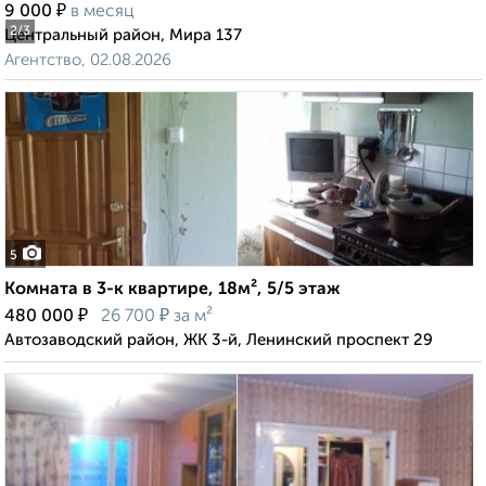
₽
9 000
в месяц
2
/3
Центральный район, Мира 137
Агентство, 02.08.2026
5
Комната в 3-к квартире, 18м², 5/5 этаж
₽
₽
480 000
26 700
за м²
Автозаводский район, ЖК 3-й, Ленинский проспект 29