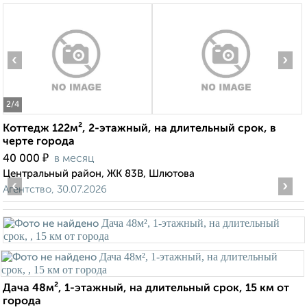
‹
›
2
/4
Коттедж 122м², 2-этажный, на длительный срок, в
черте города
₽
40 000
в месяц
Центральный район, ЖК 83В, Шлютова
‹
›
Агентство, 30.07.2026
Дача 48м², 1-этажный, на длительный срок, 15 км от
города