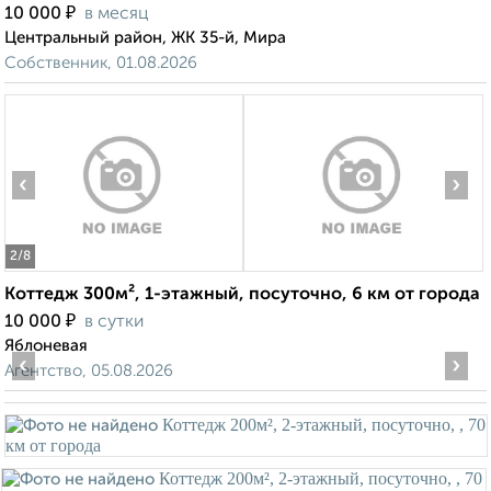
₽
10 000
в месяц
Центральный район, ЖК 35-й, Мира
Собственник, 01.08.2026
‹
›
2
/8
Коттедж 300м², 1-этажный, посуточно, 6 км от города
₽
10 000
в сутки
Яблоневая
‹
›
Агентство, 05.08.2026