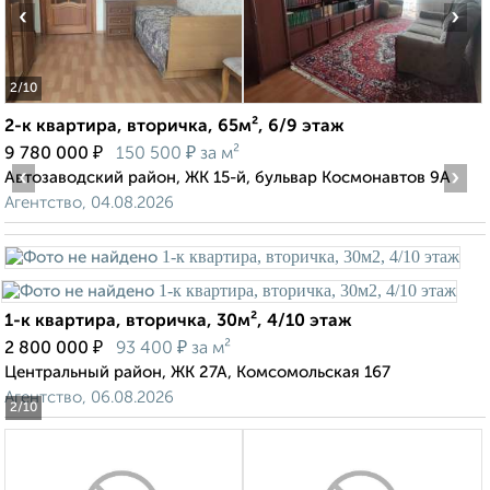
‹
›
2
/10
2-к квартира, вторичка, 65м², 6/9 этаж
₽
₽
9 780 000
150 500
за м²
‹
›
Автозаводский район, ЖК 15-й, бульвар Космонавтов 9А
Агентство, 04.08.2026
1-к квартира, вторичка, 30м², 4/10 этаж
₽
₽
2 800 000
93 400
за м²
Центральный район, ЖК 27А, Комсомольская 167
Агентство, 06.08.2026
2
/10