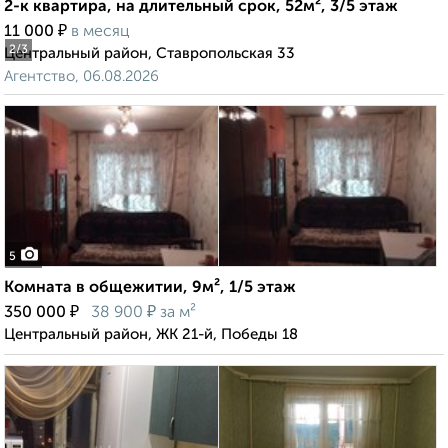
2-к квартира, на длительный срок, 52м², 3/5 этаж
₽
11 000
в месяц
2
/3
Центральный район, Ставропольская 33
Агентство, 06.08.2026
5
Комната в общежитии, 9м², 1/5 этаж
₽
₽
350 000
38 900
за м²
Центральный район, ЖК 21-й, Победы 18