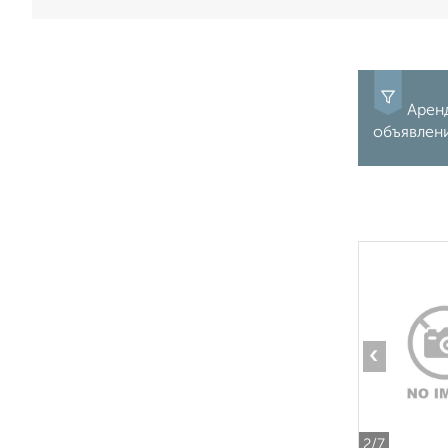
Аренд
объявлени
‹
2
/7