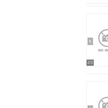
‹
2
/2