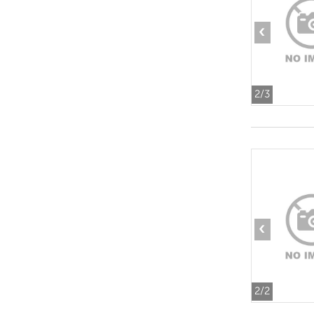
‹
2
/3
‹
2
/2