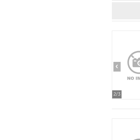
‹
2
/3