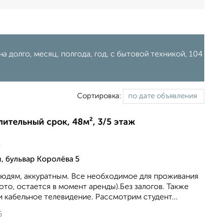
а долго, месяц, полгода, год, с бытовой техникой, 104
Сортировка:
лительный срок, 48м², 3/5 этаж
ц
, бульвар Королёва 5
дям, аккуратным. Все необходимое для проживания
ото, остается в момент аренды).Без залогов. Также
 кабельное телевидение. Рассмотрим студент...
6