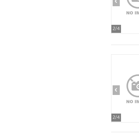
‹
2
/4
‹
2
/4