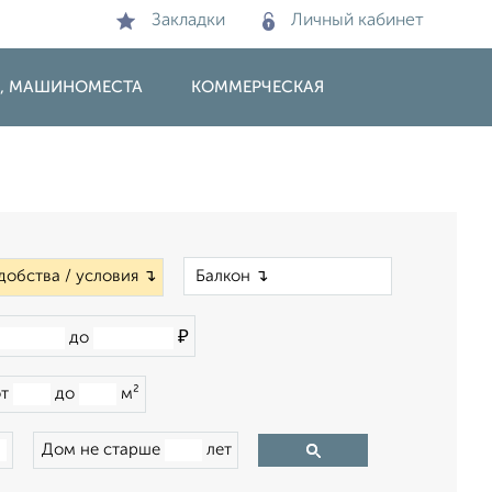
Закладки
Личный кабинет
И, МАШИНОМЕСТА
КОММЕРЧЕСКАЯ
×
добства / условия ↴
₽
до
от
до
м²
Дом не старше
лет