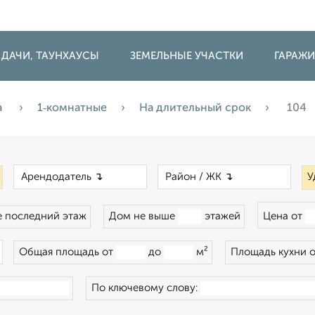
 ДАЧИ, ТАУНХАУСЫ
ЗЕМЕЛЬНЫЕ УЧАСТКИ
ГАРАЖ
а
1‑комнатные
На длительный срок
104
×
×
×
У
 последний этаж
Дом не выше
этажей
Цена от
×
Общая площадь от
до
м²
Площадь кухни 
По ключевому слову: