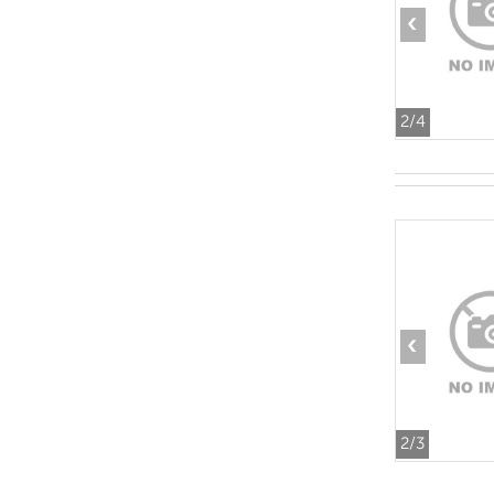
‹
2
/4
‹
2
/3