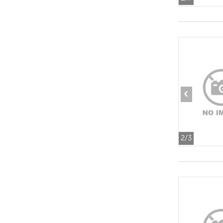
‹
2
/3