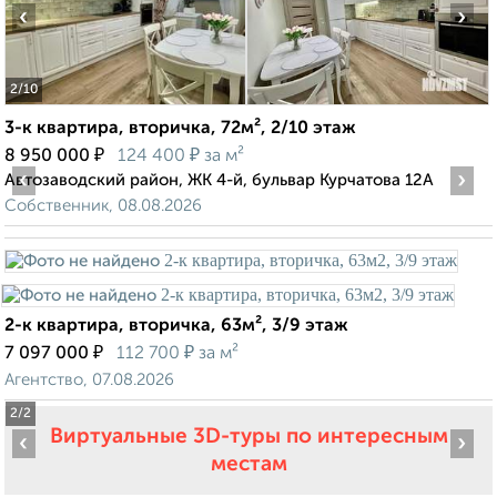
‹
›
2
/10
3-к квартира, вторичка, 72м², 2/10 этаж
₽
₽
8 950 000
124 400
за м²
‹
›
Автозаводский район, ЖК 4-й, бульвар Курчатова 12А
Собственник, 08.08.2026
2-к квартира, вторичка, 63м², 3/9 этаж
₽
₽
7 097 000
112 700
за м²
Агентство, 07.08.2026
2
/2
Виртуальные 3D-туры по интересным
‹
›
местам