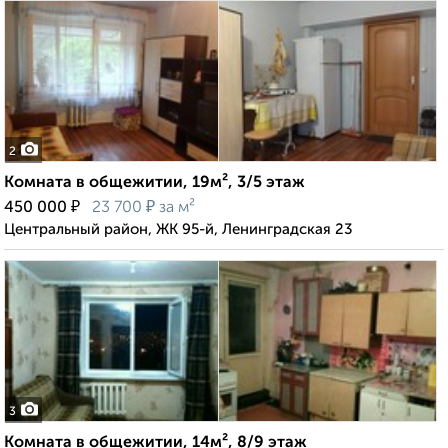
2
Комната в общежитии, 19м², 3/5 этаж
₽
₽
450 000
23 700
за м²
Центральный район, ЖК 95-й, Ленинградская 23
3
Комната в общежитии, 14м², 8/9 этаж