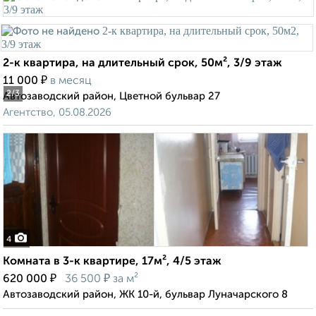
2-к квартира, на длительный срок, 50м², 3/9 этаж
₽
11 000
в месяц
2
/3
Автозаводский район, Цветной бульвар 27
Агентство, 05.08.2026
4
Комната в 3-к квартире, 17м², 4/5 этаж
₽
₽
620 000
36 500
за м²
Автозаводский район, ЖК 10-й, бульвар Луначарского 8