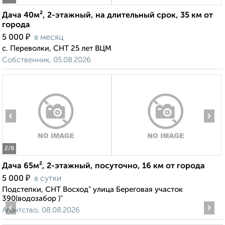
Дача 40м², 2-этажный, на длительный срок, 35 км от
города
₽
5 000
в месяц
с. Переволки, СНТ 25 лет ВЦМ
Собственник, 05.08.2026
‹
›
2
/8
Дача 65м², 2-этажный, посуточно, 16 км от города
₽
5 000
в сутки
Подстепки, СНТ Восход" улица Береговая участок
390(водозабор )"
‹
›
Агентство, 08.08.2026