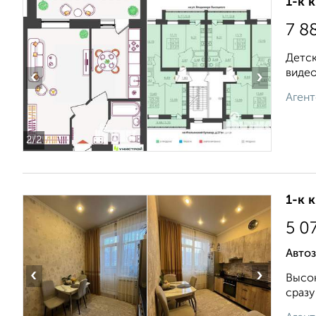
1-к 
7 8
Детск
видео
‹
›
Агент
2
/2
1-к 
5 0
Автоз
‹
›
Высок
сразу