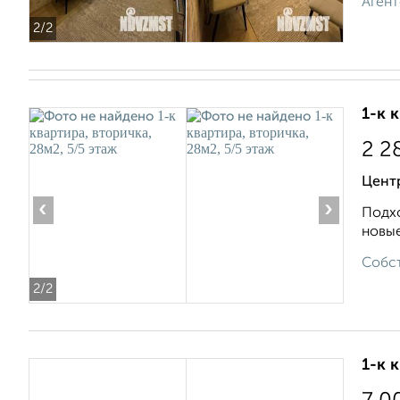
Агент
2
/2
1-к 
2 2
Цент
‹
›
Подхо
новые
Собст
2
/2
1-к 