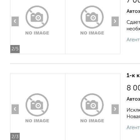
7 0
Автоз
‹
›
Сдает
необх
Агент
2
/5
1-к 
8 0
Автоз
‹
›
Исклю
Новая
Агент
2
/3