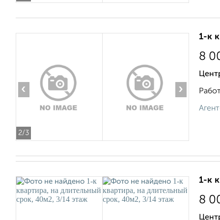
1-к 
8 0
Цент
‹
›
Работ
Агент
2
/3
1-к 
8 0
Цент