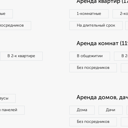
Аренда квартир (1
ные
1‑комнатные
2‑к
посредников
На длительный срок
Аренда комнат (11
В 2‑к квартире
В общежитии
В 2
Без посредников
Аренда домов, дач
аусы
п панелей
Дома
Дачи
Без посредников