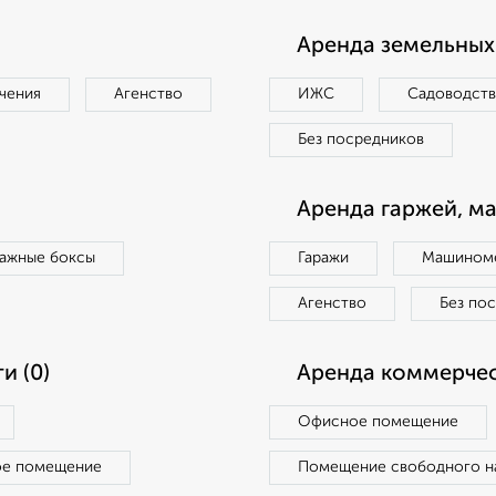
Аренда земельных 
чения
Агенство
ИЖС
Садоводст
Без посредников
Аренда гаржей, м
ражные боксы
Гаражи
Машиноме
Агенство
Без по
и (0)
Аренда коммерчес
Офисное помещение
ое помещение
Помещение свободного н