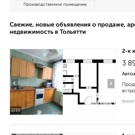
Производственное помещение
Свежие, новые объявления о продаже, а
недвижимость в Тольятти
2-к 
3 8
Автоз
‹
›
Прода
встро
Агент
2
/10