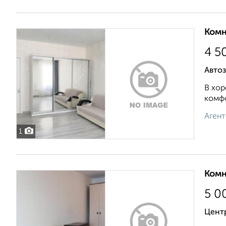
Комн
4 5
Автоз
В хор
комфо
Агент
1
Комн
5 0
Цент