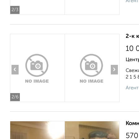
Агент
2
/3
2-к 
10 
Цент
‹
›
Свежи
2 1 5 8
Агент
2
/6
Комн
570