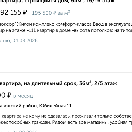
квартира, строящийся дом, 64м², 16/16 этаж
₽
592 155
₽
195 500
за м²
юксор" Жилой комплекс комфорт-класса Ввод в эксплуатацию
ир на этаже •111 квартир в доме •высота потолков: на типов
ство, 04.08.2026
квартира, на длительный срок, 36м², 2/5 этаж
₽
00
в месяц
заводский район, Юбилейная 11
 квартира не кому не сдавалась, проживали только собств
жеспособных граждан. Рядом есть все магазины, удобная тр