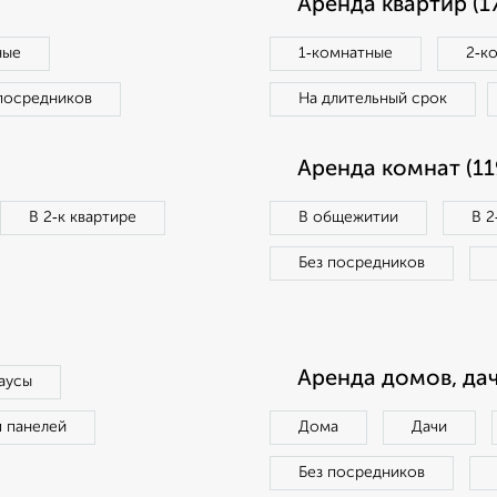
Аренда квартир (1
ные
1‑комнатные
2‑к
посредников
На длительный срок
Аренда комнат (11
В 2‑к квартире
В общежитии
В 2
Без посредников
Аренда домов, дач
аусы
п панелей
Дома
Дачи
Без посредников