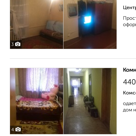
Цент
Прост
оформ
3
Комн
440
Комс
одает
дом н
4