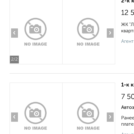
2-к 
12 
ЖК "Л
кварт
‹
›
Агент
2
/2
1-к 
7 5
Авто
‹
›
Ранее
плате