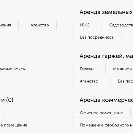
Аренда земельных 
чения
Агенство
ИЖС
Садоводст
Без посредников
Аренда гаржей, м
ражные боксы
Гаражи
Машиноме
Агенство
Без по
и (0)
Аренда коммерчес
Офисное помещение
ое помещение
Помещение свободного н