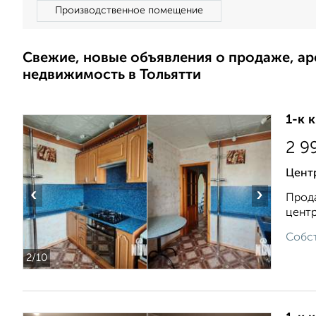
Производственное помещение
Свежие, новые объявления о продаже, а
недвижимость в Тольятти
1-к 
2 9
Цент
‹
›
Прода
центр
Собст
2
/10