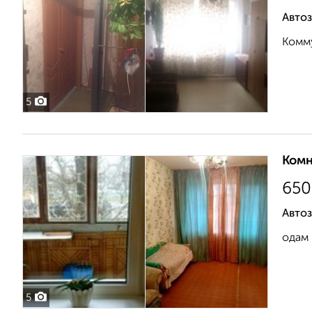
Автоз
Комму
5
Комн
650
Автоз
одам 
5