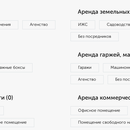
Аренда земельных 
чения
Агенство
ИЖС
Садоводст
Без посредников
Аренда гаржей, м
ражные боксы
Гаражи
Машиноме
Агенство
Без по
и (0)
Аренда коммерчес
Офисное помещение
ое помещение
Помещение свободного н