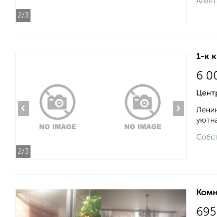
Агент
2
/3
1-к 
6 0
Цент
‹
›
Ленин
уютна
Собст
2
/3
Комн
695