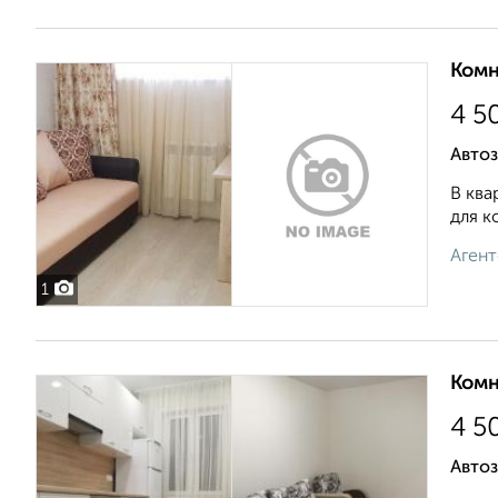
Комн
4 5
Автоз
В ква
для к
Агент
1
Комн
4 5
Автоз