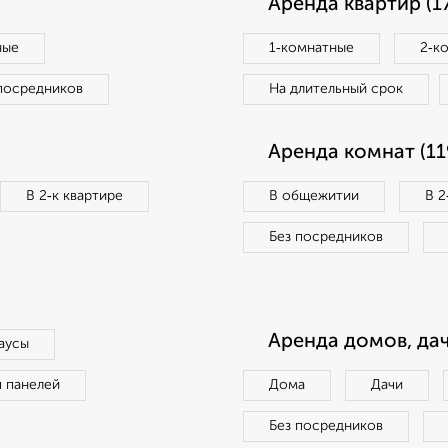
Аренда квартир (1
ные
1‑комнатные
2‑к
посредников
На длительный срок
Аренда комнат (11
В 2‑к квартире
В общежитии
В 2
Без посредников
Аренда домов, дач
аусы
п панелей
Дома
Дачи
Без посредников