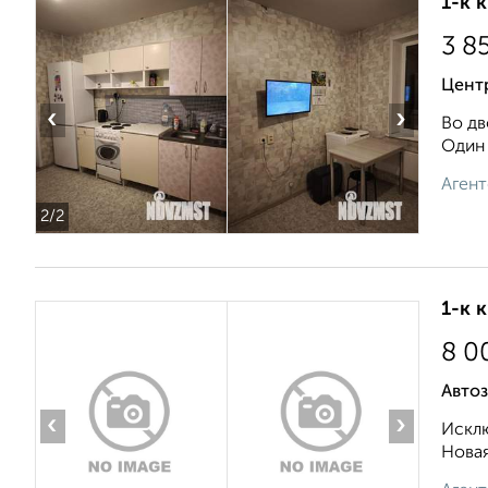
1-к 
3 8
Цент
‹
›
Во дв
Один 
Агент
2
/2
1-к 
8 0
Автоз
‹
›
Исклю
Новая