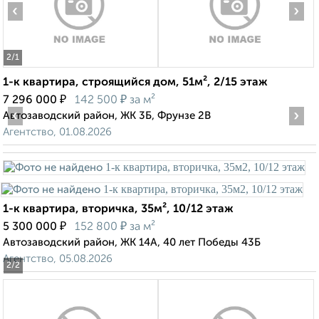
‹
›
2
/1
1-к квартира, строящийся дом, 51м², 2/15 этаж
₽
₽
7 296 000
142 500
за м²
‹
›
Автозаводский район, ЖК 3Б, Фрунзе 2В
Агентство, 01.08.2026
1-к квартира, вторичка, 35м², 10/12 этаж
₽
₽
5 300 000
152 800
за м²
Автозаводский район, ЖК 14А, 40 лет Победы 43Б
Агентство, 05.08.2026
2
/2