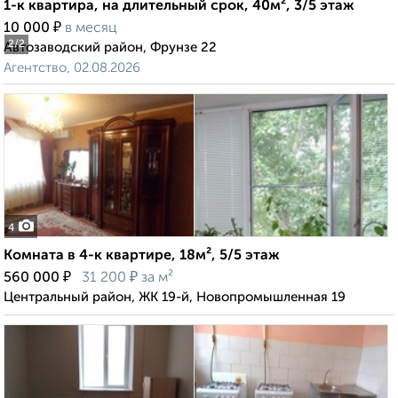
1-к квартира, на длительный срок, 40м², 3/5 этаж
₽
10 000
в месяц
2
/2
Автозаводский район, Фрунзе 22
Агентство, 02.08.2026
4
Комната в 4-к квартире, 18м², 5/5 этаж
₽
₽
560 000
31 200
за м²
Центральный район, ЖК 19-й, Новопромышленная 19