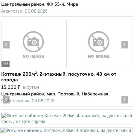
Центральный район, ЖК 35-й, Мира
Агентство, 06.08.2026
‹
›
2
/8
Коттедж 200м², 2-этажный, посуточно, 40 км от
города
₽
15 000
в сутки
Центральный район, мкр. Портовый, Набережная
‹
›
Собственник, 04.08.2026