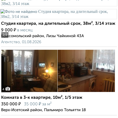
Студия квартира, на длительный срок, 38м², 3/14 этаж
₽
9 000
в месяц
2
/2
Комсомольский район, Лизы Чайкиной 43А
Агентство, 01.08.2026
4
Комната в 3-к квартире, 10м², 1/5 этаж
₽
₽
350 000
35 000
за м²
Верх-Исетский район, Пальмиро Тольятти 18