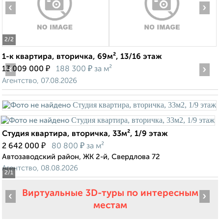
‹
›
2
/2
1-к квартира, вторичка, 69м², 13/16 этаж
‹
₽
₽
›
13 009 000
188 300
за м²
Агентство, 07.08.2026
Студия квартира, вторичка, 33м², 1/9 этаж
₽
₽
2 642 000
80 800
за м²
Автозаводский район, ЖК 2-й, Свердлова 72
Агентство, 08.08.2026
2
/1
Виртуальные 3D-туры по интересным
‹
›
местам