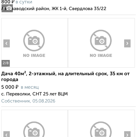
₽
800
в сутки
Автозаводский район, ЖК 1-й, Свердлова 35/22
8
‹
›
2
/8
Дача 40м², 2-этажный, на длительный срок, 35 км от
города
₽
5 000
в месяц
с. Переволки, СНТ 25 лет ВЦМ
Собственник, 05.08.2026
‹
›