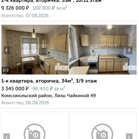
2-к квартира, вторичка, 55м², 10/11 этаж
₽
₽
9 326 000
169 900
за м²
Агентство, 07.08.2026
‹
›
2
/2
1-к квартира, вторичка, 34м², 3/9 этаж
₽
₽
3 345 000
98 400
за м²
Комсомольский район, Лизы Чайкиной 49
Агентство, 06.08.2026
‹
›