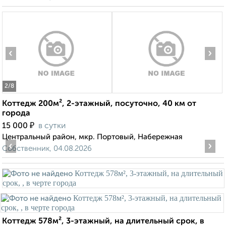
‹
›
2
/8
Коттедж 200м², 2-этажный, посуточно, 40 км от
города
₽
15 000
в сутки
Центральный район, мкр. Портовый, Набережная
‹
›
Собственник, 04.08.2026
Коттедж 578м², 3-этажный, на длительный срок, в