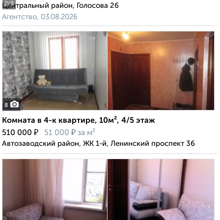
2
/3
Центральный район, Голосова 26
Агентство, 03.08.2026
8
Комната в 4-к квартире, 10м², 4/5 этаж
₽
₽
510 000
51 000
за м²
Автозаводский район, ЖК 1-й, Ленинский проспект 36