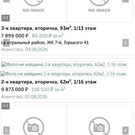
2
/2
3-к квартира, вторичка, 93м², 1/13 этаж
₽
₽
7 899 000
85 200
за м²
‹
›
Центральный район, ЖК 7-й, Горького 41
Агентство, 04.08.2026
2-к квартира, вторичка, 62м², 1/16 этаж
₽
₽
9 873 000
156 500
за м²
Агентство, 07.08.2026
2
/2
‹
›