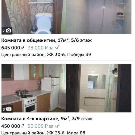
7
Комната в общежитии, 17м², 5/6 этаж
₽
₽
645 000
38 000
за м²
Центральный район, ЖК 30-й, Победы 39
8
Комната в 4-к квартире, 9м², 3/9 этаж
₽
₽
450 000
50 000
за м²
Центральный район, ЖК 35-й, Мира 88