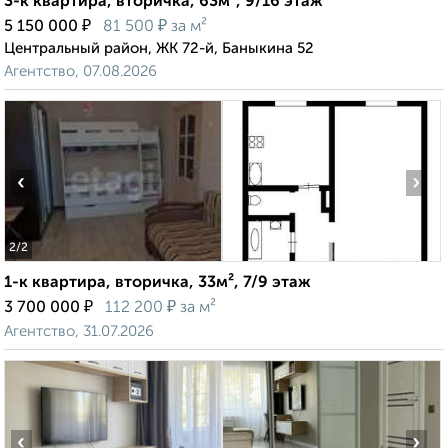
3-к квартира, вторичка, 63м², 9/16 этаж
₽
₽
5 150 000
81 500
за м²
Центральный район, ЖК 72-й, Баныкина 52
Агентство, 07.08.2026
‹
›
2
/2
1-к квартира, вторичка, 33м², 7/9 этаж
₽
₽
3 700 000
112 200
за м²
Агентство, 31.07.2026
‹
›