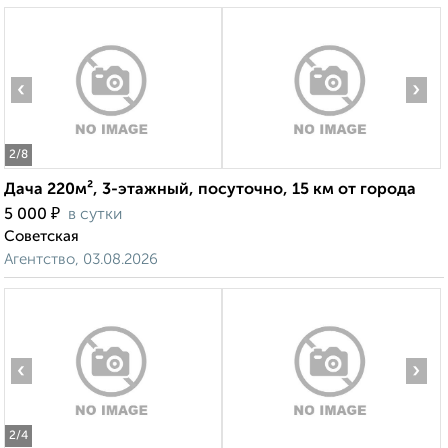
‹
›
2
/8
Дача 220м², 3-этажный, посуточно, 15 км от города
₽
5 000
в сутки
Советская
Агентство, 03.08.2026
‹
›
2
/4