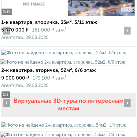
2
/10
1-к квартира, вторичка, 35м², 3/11 этаж
‹
₽
₽
›
5 670 000
161 000
за м²
Агентство, 09.08.2026
2-к квартира, вторичка, 52м², 6/6 этаж
₽
₽
9 000 000
173 100
за м²
Агентство, 09.08.2026
2
/2
Виртуальные 3D-туры по интересным
‹
›
местам