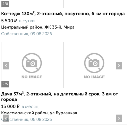
2
/8
Коттедж 130м², 2-этажный, посуточно, 6 км от города
₽
5 500
в сутки
Центральный район, ЖК 35-й, Мира
Собственник, 09.08.2026
‹
›
2
/5
Дача 37м², 2-этажный, на длительный срок, 3 км от
города
₽
15 000
в месяц
Комсомольский район, ул Бурлацкая
‹
›
Собственник, 06.08.2026