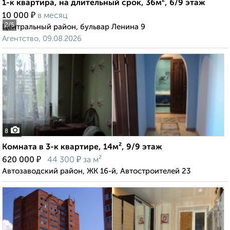
1-к квартира, на длительный срок, 36м², 6/9 этаж
₽
10 000
в месяц
2
/5
Центральный район, бульвар Ленина 9
Агентство, 09.08.2026
8
Комната в 3-к квартире, 14м², 9/9 этаж
₽
₽
620 000
44 300
за м²
Автозаводский район, ЖК 16-й, Автостроителей 23