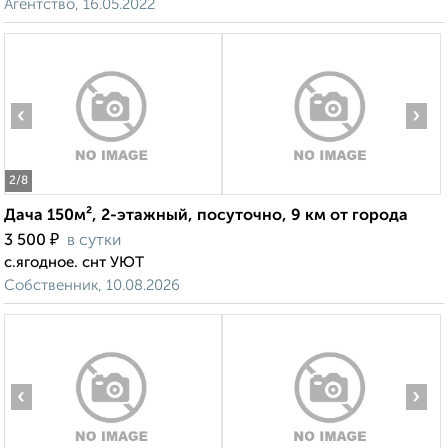
Агентство, 16.05.2022
‹
›
2
/8
Дача 150м², 2-этажный, посуточно, 9 км от города
₽
3 500
в сутки
c.ягодное. снт УЮТ
Собственник, 10.08.2026
‹
›