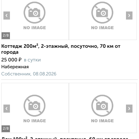
‹
›
2
/8
Коттедж 200м², 2-этажный, посуточно, 70 км от
города
₽
25 000
в сутки
Набережная
Собственник, 08.08.2026
‹
›
2
/8