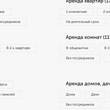
Аренда квартир (1
ные
1‑комнатные
2‑к
посредников
На длительный срок
Аренда комнат (11
В 2‑к квартире
В общежитии
В 2
Без посредников
Аренда домов, дач
аусы
п панелей
Дома
Дачи
Без посредников