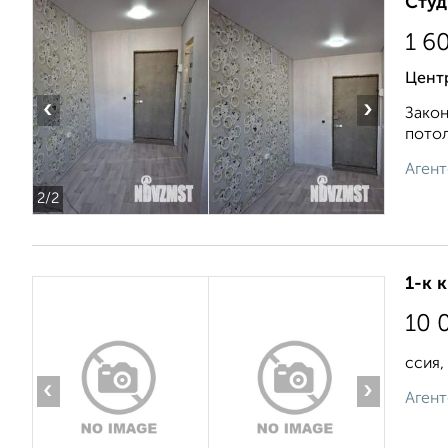
Студ
1 6
Цент
‹
›
Закон
потол
Агент
2
/2
1-к 
10 
ссия,
‹
›
Агент