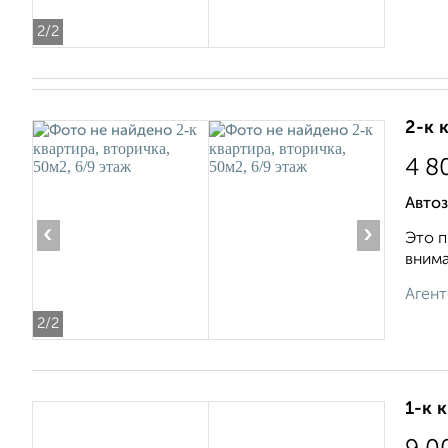
2
/2
2-к 
4 8
Автоз
‹
›
Это п
внима
Агент
2
/2
1-к 