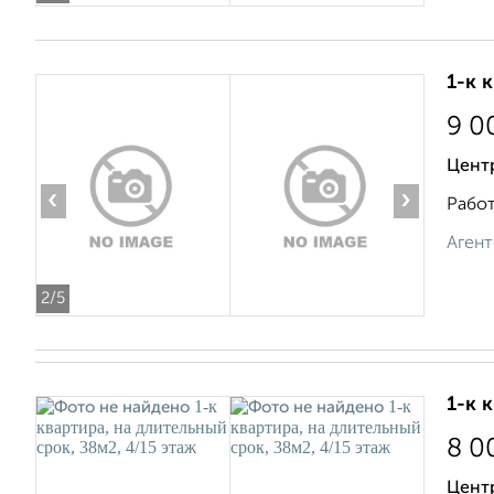
1-к 
9 0
Центр
‹
›
Работ
Агент
2
/5
1-к 
8 0
Центр