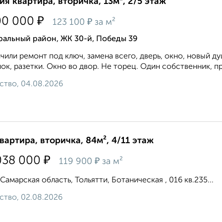
ия квартира, вторичка, 13м², 2/5 этаж
₽
00 000
₽
123 100
за м²
ральный район, ЖК 30-й, Победы 39
чили ремонт под ключ, замена всего, дверь, окно, новый д
ок, разетки. Окно во двор. Не торец. Один собственник, про
ство, 04.08.2026
квартира, вторичка, 84м², 4/11 этаж
₽
038 000
₽
119 900
за м²
 Самарская область, Тольятти, Ботаническая , 016 кв.235...
ство, 02.08.2026