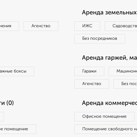
Аренда земельных 
чения
Агенство
ИЖС
Садоводст
Без посредников
Аренда гаржей, м
ражные боксы
Гаражи
Машиноме
Агенство
Без по
и (0)
Аренда коммерчес
Офисное помещение
ое помещение
Помещение свободного н