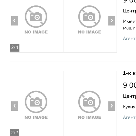
9 0
Цент
‹
›
Имеет
машин
Агент
2
/4
1-к 
9 0
Цент
‹
›
Кухня
Агент
2
/2