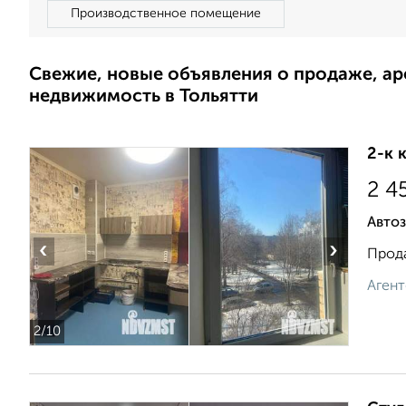
Производственное помещение
Свежие, новые объявления о продаже, а
недвижимость в Тольятти
2-к 
2 4
Автоз
‹
›
Прода
Агент
2
/10