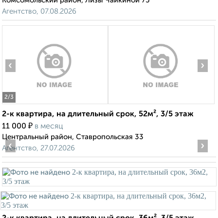
Комсомольский район, Лизы Чайкиной 75
Агентство, 07.08.2026
‹
›
2
/3
2-к квартира, на длительный срок, 52м², 3/5 этаж
₽
11 000
в месяц
Центральный район, Ставропольская 33
‹
›
Агентство, 27.07.2026