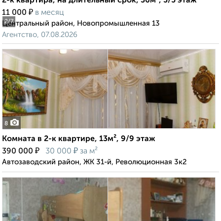
2-к квартира, на длительный срок, 36м², 3/5 этаж
₽
11 000
в месяц
2
/7
Центральный район, Новопромышленная 13
Агентство, 07.08.2026
8
Комната в 2-к квартире, 13м², 9/9 этаж
₽
₽
390 000
30 000
за м²
Автозаводский район, ЖК 31-й, Революционная 3к2