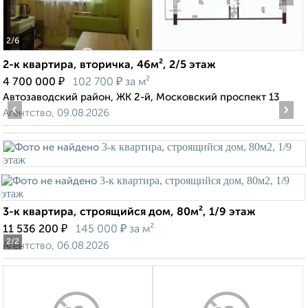
2
/6
2-к квартира, вторичка, 46м², 2/5 этаж
₽
₽
4 700 000
102 700
за м²
Автозаводский район, ЖК 2-й, Московский проспект 13
‹
›
Агентство, 09.08.2026
3-к квартира, строящийся дом, 80м², 1/9 этаж
₽
₽
11 536 200
145 000
за м²
2
/2
Агентство, 06.08.2026