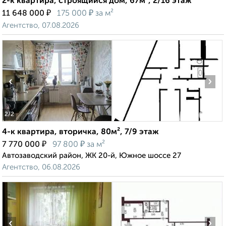
2-к квартира, строящийся дом, 67м², 2/16 этаж
₽
₽
11 648 000
175 000
за м²
Агентство, 07.08.2026
‹
›
2
/2
4-к квартира, вторичка, 80м², 7/9 этаж
₽
₽
7 770 000
97 800
за м²
Автозаводский район, ЖК 20-й, Южное шоссе 27
Агентство, 06.08.2026
‹
›