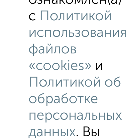
Это предложение
Средняя цена по городу
с
Политикой
Похожие предложения рядом
использования
2‑комнатные квартиры недалеко от
файлов
«cookies»
и
Политикой об
обработке
персональных
данных
. Вы