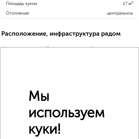
Площадь кухни
17 м²
Отопление
центральное
Расположение, инфраструктура рядом
Школы
Продукты
Аптеки
Дет. сады
Банкоматы
Торг. центры
Поликлиники
Фитнес
Кафе
Мы
используем
куки!