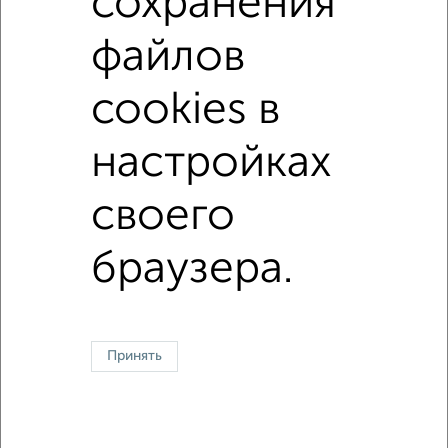
сохранения
В ипотеку с материнским капиталом
С домофоном
файлов
В экологически чистом районе
cookies в
↑ НАВЕРХ К МЕНЮ
настройках
Однокомнатные
Двухкомнатные
Трехкомнатные
4‑комнатные
своего
Квартиры студии
От застройщика
Без посредников
Вторичное жилье
В новостройке
В строящемся доме
В новом доме
браузера.
Контакты
Политика конфиденциальности
Пользовательское соглашение
Тольятти, улица Лизы Чайкиной 67
© 2015–2026
Сайт-доска объявлений недвижимости
О проекте
Реклама на портале
Новости
Статьи
Блог
Риэлторы
Агентства
Принять
Застройщики
Ипотечный калькулятор
Консультации по недвижимости
Разместить объявление
Скачать приложение
Соцсети (vk.com | t.me | dzen.ru)