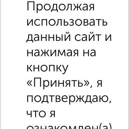
Продолжая
использовать
данный сайт и
нажимая на
Сравнение средних цен
2‑комнатные квартиры с похожей площадью ±10%
кнопку
₽
10 340 000
«Принять», я
₽
подтверждаю,
11 723 000
что я
₽
9 150 000
ознакомлен(а)
Средняя цена район