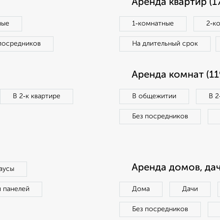
Аренда квартир (1
ные
1‑комнатные
2‑к
посредников
На длительный срок
Аренда комнат (11
В 2‑к квартире
В общежитии
В 2
Без посредников
Аренда домов, дач
аусы
п панелей
Дома
Дачи
Без посредников