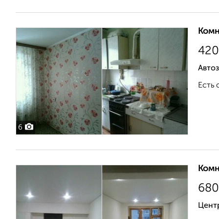
Комн
420
Авто
Есть 
6
Комн
680
Центр