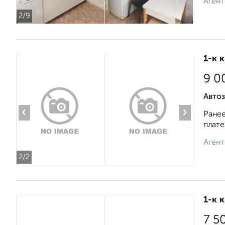
Агент
2
/9
1-к 
9 0
Автоз
‹
›
Ранее
плате
Агент
2
/2
1-к 
7 5