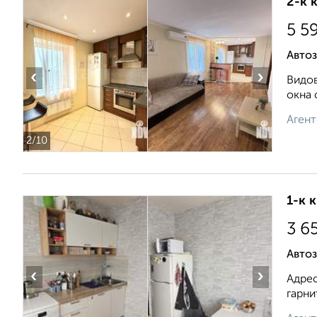
2-к 
5 5
Автоз
‹
›
Видов
окна 
Агент
2
/10
1-к 
3 6
Автоз
‹
›
Адрес
гарни