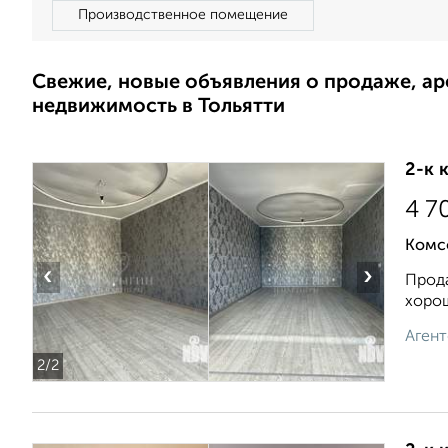
Производственное помещение
Свежие, новые объявления о продаже, а
недвижимость в Тольятти
2-к 
4 7
Комс
‹
›
Прода
хорош
Агент
2
/2