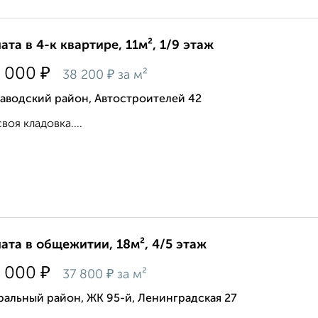
ата в 4-к квартире, 11м², 1/9 этаж
₽
 000
₽
38 200
за м²
заводский район, Автостроителей 42
своя кладовка....
ата в общежитии, 18м², 4/5 этаж
₽
 000
₽
37 800
за м²
альный район, ЖК 95-й, Ленинградская 27