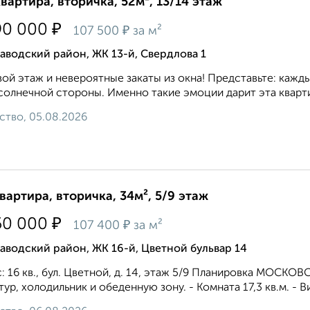
квартира, вторичка, 52м², 13/14 этаж
₽
90 000
₽
107 500
за м²
аводский район, ЖК 13-й, Свердлова 1
ой этаж и невероятные закаты из окна! Представьте: кажды
солнечной стороны. Именно такие эмоции дарит эта квартир
ство, 05.08.2026
квартира, вторичка, 34м², 5/9 этаж
₽
50 000
₽
107 400
за м²
аводский район, ЖК 16-й, Цветной бульвар 14
: 16 кв., бул. Цветной, д. 14, этаж 5/9 Планировка МОСКОВС
тур, холодильник и обеденную зону. - Комната 17,3 кв.м. - Ви