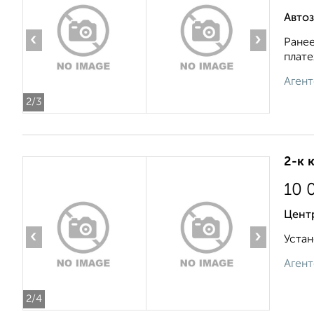
Авто
‹
›
Ранее
плате
Агент
2
/3
2-к 
10 
Цент
‹
›
Устан
Агент
2
/4