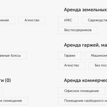
Аренда земельных 
чения
Агенство
ИЖС
Садоводст
Без посредников
Аренда гаржей, м
ражные боксы
Гаражи
Машиноме
Агенство
Без по
и (0)
Аренда коммерчес
Офисное помещение
ое помещение
Помещение свободного н