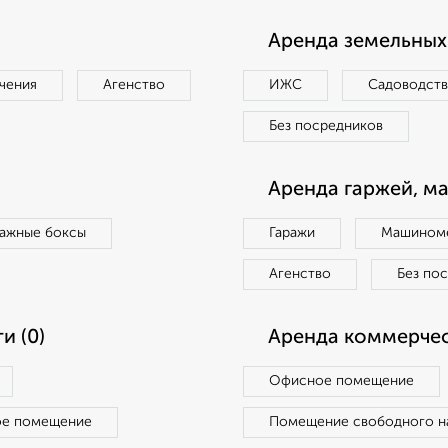
Аренда земельных 
чения
Агенство
ИЖС
Садоводст
Без посредников
Аренда гаржей, м
ражные боксы
Гаражи
Машиноме
Агенство
Без по
и (0)
Аренда коммерчес
Офисное помещение
ое помещение
Помещение свободного н