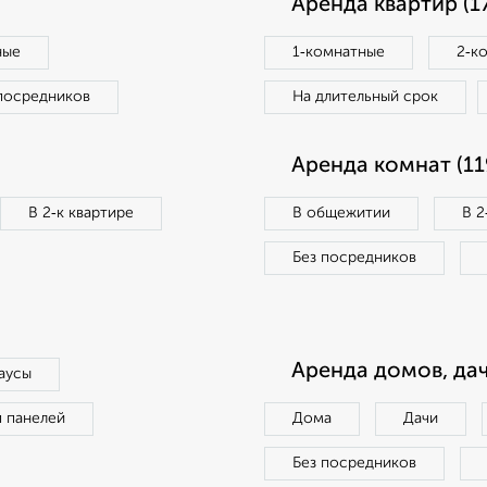
Аренда квартир (1
ные
1‑комнатные
2‑к
посредников
На длительный срок
Аренда комнат (11
В 2‑к квартире
В общежитии
В 2
Без посредников
Аренда домов, дач
аусы
п панелей
Дома
Дачи
Без посредников