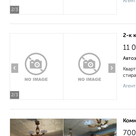
Агент
2
/3
2-к 
11 
Автоз
‹
›
Кварт
стира
Агент
2
/3
Комн
700