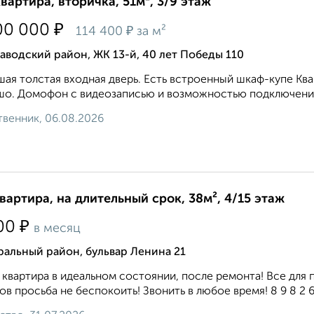
квартира, вторичка, 51м², 3/9 этаж
₽
00 000
₽
114 400
за м²
аводский район, ЖК 13-й, 40 лет Победы 110
ая толстая входная дверь. Есть встроенный шкаф-купе Квар
о. Домофон с видеозаписью и возможностью подключения с
венник, 06.08.2026
квартира, на длительный срок, 38м², 4/15 этаж
₽
00
в месяц
альный район, бульвар Ленина 21
 квартира в идеальном состоянии, после ремонта! Все для 
ов просьба не беспокоить! Звонить в любое время! 8 9 8 2 6 0