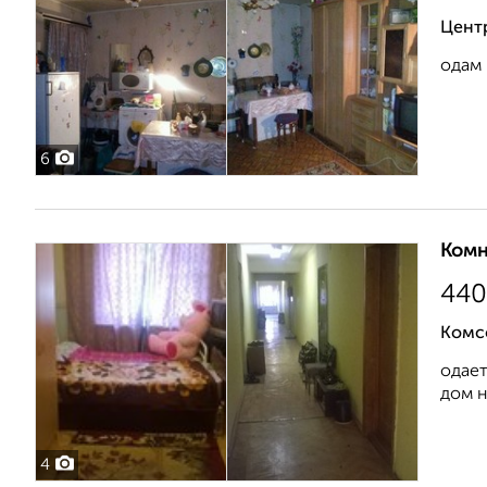
Центр
одам 
6
Комн
440
Комс
одает
дом н
4