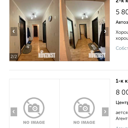
2-к 
5 8
Автоз
‹
›
Хорош
хорош
Собст
2
/2
1-к 
8 0
Центр
‹
›
ается
Агент