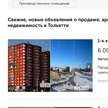
Производственное помещение
Свежие, новые объявления о продаже, а
недвижимость в Тольятти
1-к 
6 0
Автоз
‹
›
Прода
элитн
Агент
2
/2