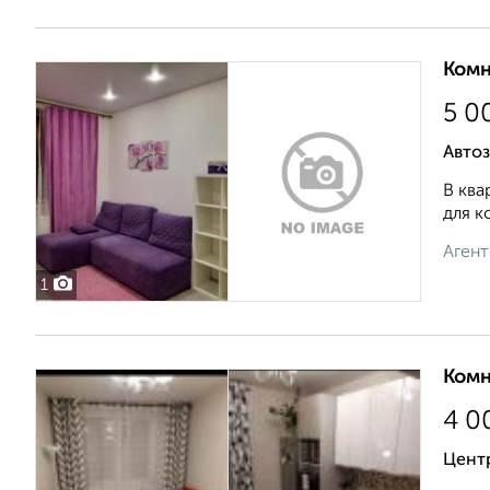
Комн
5 0
Автоз
В ква
для к
Агент
1
Комн
4 0
Цент