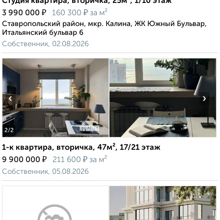
Студия квартира, вторичка, 25м², 1/10 этаж
₽
₽
3 990 000
160 300
за м²
Ставропольский район, мкр. Калина, ЖК Южный Бульвар,
Итальянский бульвар 6
Собственник, 02.08.2026
‹
›
2
/2
1-к квартира, вторичка, 47м², 17/21 этаж
₽
₽
9 900 000
211 600
за м²
Собственник, 05.08.2026