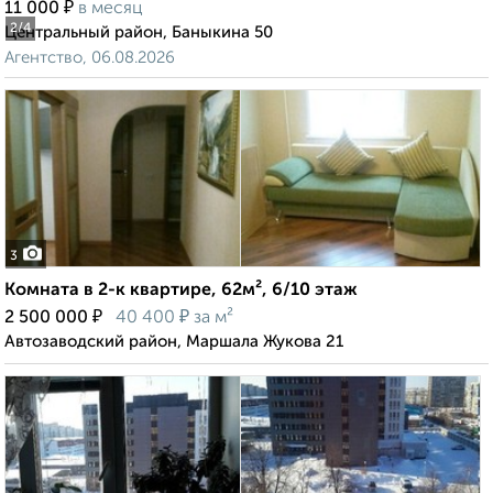
₽
11 000
в месяц
2
/4
Центральный район, Баныкина 50
Агентство, 06.08.2026
3
Комната в 2-к квартире, 62м², 6/10 этаж
₽
₽
2 500 000
40 400
за м²
Автозаводский район, Маршала Жукова 21