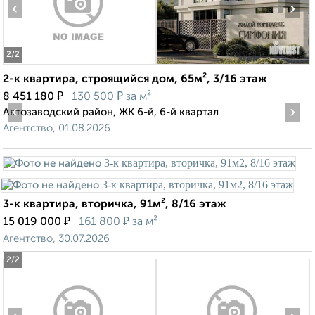
‹
›
2
/2
2-к квартира, строящийся дом, 65м², 3/16 этаж
₽
₽
8 451 180
130 500
за м²
‹
›
Автозаводский район, ЖК 6-й, 6-й квартал
Агентство, 01.08.2026
3-к квартира, вторичка, 91м², 8/16 этаж
₽
₽
15 019 000
161 800
за м²
Агентство, 30.07.2026
2
/2