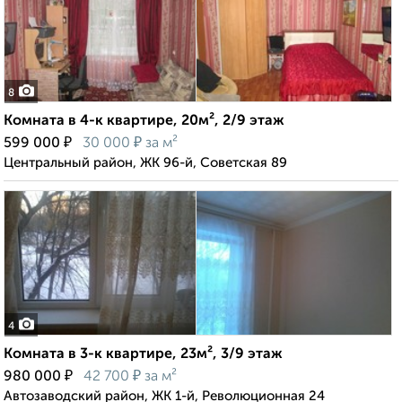
8
Комната в 4-к квартире, 20м², 2/9 этаж
₽
₽
599 000
30 000
за м²
Центральный район, ЖК 96-й, Советская 89
4
Комната в 3-к квартире, 23м², 3/9 этаж
₽
₽
980 000
42 700
за м²
Автозаводский район, ЖК 1-й, Революционная 24