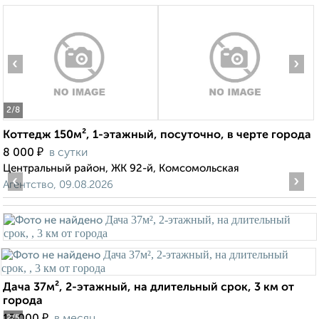
‹
›
2
/8
Коттедж 150м², 1-этажный, посуточно, в черте города
₽
8 000
в сутки
Центральный район, ЖК 92-й, Комсомольская
‹
›
Агентство, 09.08.2026
Дача 37м², 2-этажный, на длительный срок, 3 км от
города
₽
2
/5