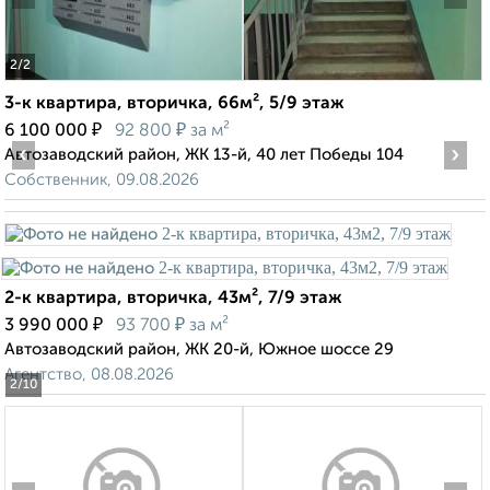
2
/2
3-к квартира, вторичка, 66м², 5/9 этаж
₽
₽
6 100 000
92 800
за м²
‹
›
Автозаводский район, ЖК 13-й, 40 лет Победы 104
Собственник, 09.08.2026
2-к квартира, вторичка, 43м², 7/9 этаж
₽
₽
3 990 000
93 700
за м²
Автозаводский район, ЖК 20-й, Южное шоссе 29
Агентство, 08.08.2026
2
/10