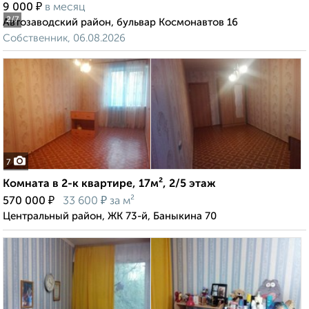
₽
9 000
в месяц
2
/7
Автозаводский район, бульвар Космонавтов 16
Собственник, 06.08.2026
7
Комната в 2-к квартире, 17м², 2/5 этаж
₽
₽
570 000
33 600
за м²
Центральный район, ЖК 73-й, Баныкина 70