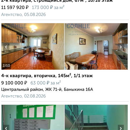
2-к квартира, строящийся дом, 67м², 10/16 этаж
₽
₽
11 597 920
173 000
за м²
Агентство, 05.08.2026
‹
›
2
/10
4-к квартира, вторичка, 145м², 1/1 этаж
₽
₽
9 100 000
63 000
за м²
Центральный район, ЖК 71-й, Баныкина 16А
Агентство, 02.08.2026
‹
›