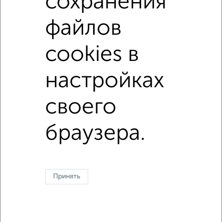
сохранения
В ипотеку с материнским капиталом
С домофоном
файлов
В экологически чистом районе
cookies в
↑ НАВЕРХ К МЕНЮ
настройках
Однокомнатные
Двухкомнатные
Трехкомнатные
4‑комнатные
своего
Квартиры студии
От застройщика
Без посредников
Вторичное жилье
В новостройке
В строящемся доме
В новом доме
браузера.
Контакты
Политика конфиденциальности
Пользовательское соглашение
Тольятти, улица Лизы Чайкиной 67
© 2015–2026
Сайт-доска объявлений недвижимости
О проекте
Реклама на портале
Новости
Статьи
Блог
Риэлторы
Агентства
Принять
Застройщики
Ипотечный калькулятор
Консультации по недвижимости
Разместить объявление
Скачать приложение
Соцсети (vk.com | t.me | dzen.ru)