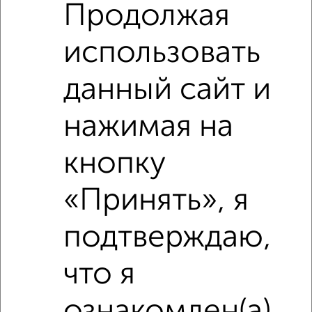
Продолжая
использовать
данный сайт и
нажимая на
Сравнение средних цен
2‑комнатные квартиры с похожей площадью ±10%
кнопку
₽
11 020 000
«Принять», я
₽
подтверждаю,
12 130 000
что я
₽
9 630 000
ознакомлен(а)
Средняя цена район