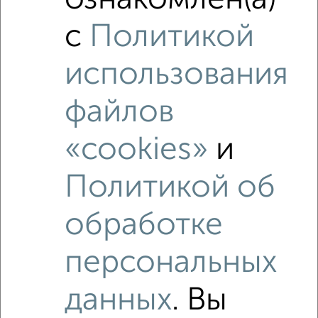
Это предложение
Средняя цена по городу
с
Политикой
Похожие предложения рядом
использования
2‑комнатные квартиры недалеко от
файлов
«cookies»
и
Политикой об
обработке
персональных
данных
. Вы