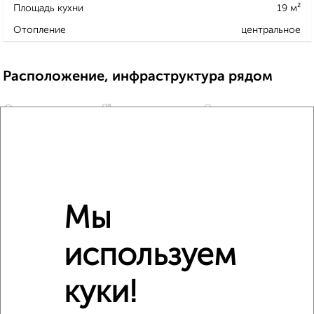
Площадь кухни
19 м²
Отопление
центральное
Расположение, инфраструктура рядом
Школы
Продукты
Аптеки
Дет. сады
Банкоматы
Торг. центры
Поликлиники
Фитнес
Кафе
Мы
используем
куки!