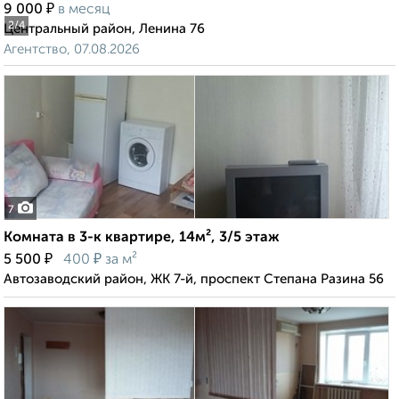
₽
9 000
в месяц
2
/4
Центральный район, Ленина 76
Агентство, 07.08.2026
7
Комната в 3-к квартире, 14м², 3/5 этаж
₽
₽
5 500
400
за м²
Автозаводский район, ЖК 7-й, проспект Степана Разина 56