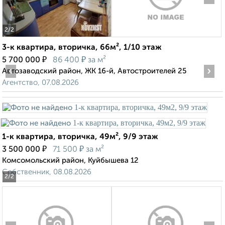
2
/2
3-к квартира, вторичка, 66м², 1/10 этаж
₽
₽
5 700 000
86 400
за м²
‹
›
Автозаводский район, ЖК 16-й, Автостроителей 25
Агентство, 07.08.2026
1-к квартира, вторичка, 49м², 9/9 этаж
₽
₽
3 500 000
71 500
за м²
Комсомольский район, Куйбышева 12
Собственник, 08.08.2026
2
/2