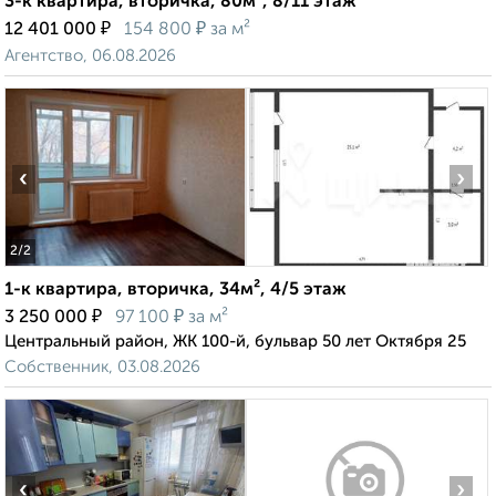
3-к квартира, вторичка, 80м², 8/11 этаж
₽
₽
12 401 000
154 800
за м²
Агентство, 06.08.2026
‹
›
2
/2
1-к квартира, вторичка, 34м², 4/5 этаж
₽
₽
3 250 000
97 100
за м²
Центральный район, ЖК 100-й, бульвар 50 лет Октября 25
Собственник, 03.08.2026
‹
›