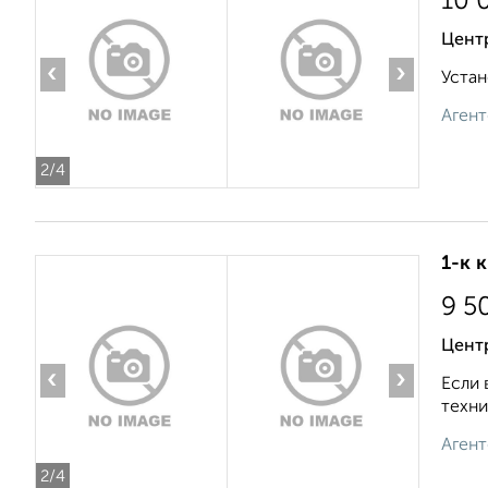
10 
Цент
‹
›
Устан
Агент
2
/4
1-к 
9 5
Цент
‹
›
Если 
техни
Агент
2
/4