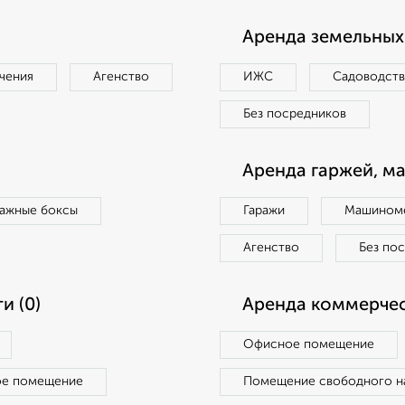
Аренда земельных 
чения
Агенство
ИЖС
Садоводст
Без посредников
Аренда гаржей, м
ражные боксы
Гаражи
Машиноме
Агенство
Без по
и (0)
Аренда коммерчес
Офисное помещение
ое помещение
Помещение свободного н