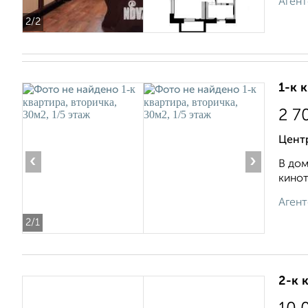
Агент
2
/2
1-к 
2 7
Центр
‹
›
В дом
кинот
Агент
2
/1
2-к 