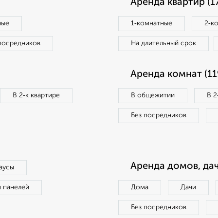
Аренда квартир (1
ные
1‑комнатные
2‑к
посредников
На длительный срок
Аренда комнат (11
В 2‑к квартире
В общежитии
В 2
Без посредников
Аренда домов, дач
аусы
п панелей
Дома
Дачи
Без посредников