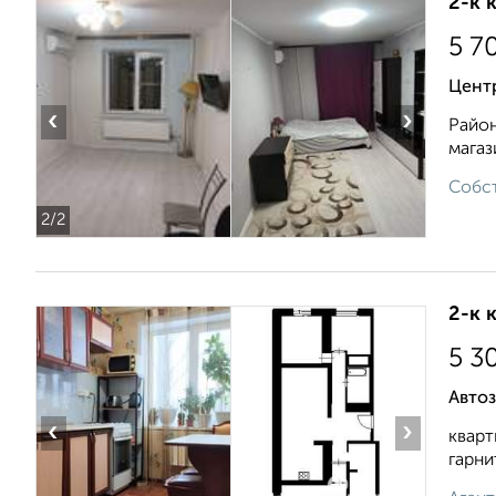
2-к 
5 7
Цент
‹
›
Район
магаз
Собст
2
/2
2-к 
5 3
Автоз
‹
›
кварт
гарни