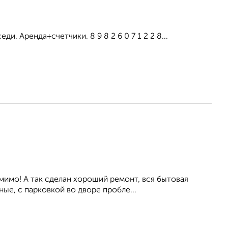
и. Аренда+счетчики. 8 9 8 2 6 0 7 1 2 2 8...
мимо! А так сделан хороший ремонт, вся бытовая
ые, с парковкой во дворе пробле...