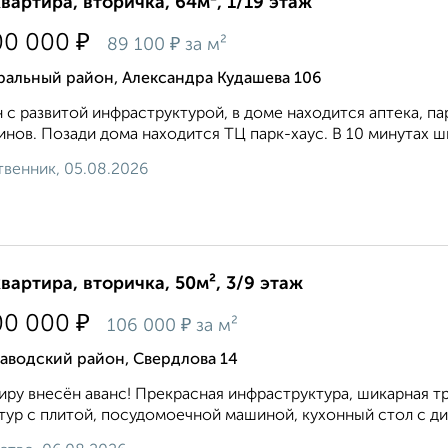
квартира, вторичка, 64м², 1/19 этаж
₽
00 000
₽
89 100
за м²
ральный район, Александра Кудашева 106
 с развитой инфраструктурой, в доме находится аптека, п
инов. Позади дома находится ТЦ парк-хаус. В 10 минутах ш
венник, 05.08.2026
квартира, вторичка, 50м², 3/9 этаж
₽
00 000
₽
106 000
за м²
аводский район, Свердлова 14
иру внесён аванс! Прекрасная инфраструктура, шикарная т
тур с плитой, посудомоечной машиной, кухонный стол с ди