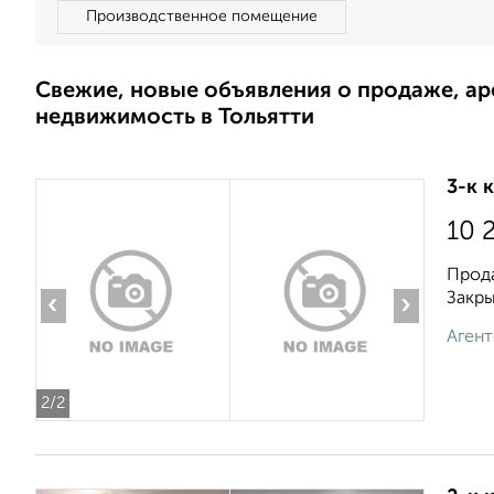
Производственное помещение
Свежие, новые объявления о продаже, а
недвижимость в Тольятти
3-к 
10 
Прода
Закры
‹
›
Агент
2
/2